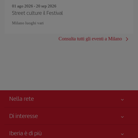
01 ago 2026 - 20 sep 2026
Street culture il Festival
Milano luoghi vari
Consulta tutti gli eventi a Milano
Nella rete
Di interesse
Miglior Prezzo Garantito
Iberia è di più
La Sua sicurezza è una priorità