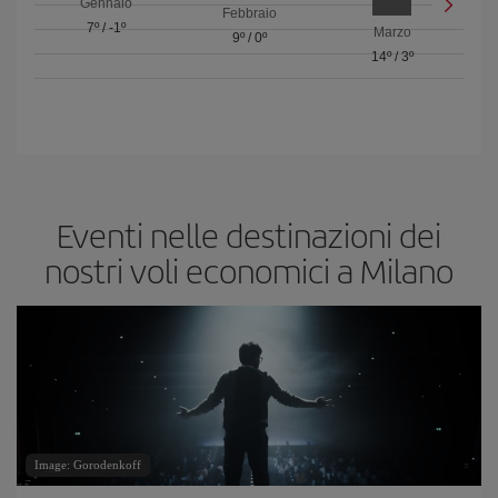
Gennaio
Febbraio
7º
/
-1º
Marzo
9º
/
0º
14º
/
3º
Eventi nelle destinazioni dei
nostri voli economici a Milano
Image: Gorodenkoff