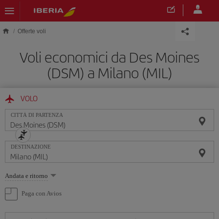
Skip to main content
Offerte voli
Voli economici da Des Moines
(DSM) a Milano (MIL)
VOLO
CITTÀ DI PARTENZA
DESTINAZIONE
Seleziona
Andata e ritorno
un'opzione
Paga con Avios