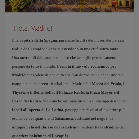
¡Hola, Madrid!
È la
capitale della Spagna
, ma anche la città dei musei, dei palazzi
reali e degli ampi viali che si estendono in una città senza mura...
Una metropoli dal carattere aperto che accoglie generosamente
persone da tutto il mondo.
Prenota il tuo volo economico per
Madrid
per godere di una città che non dorme mai e che ti invita a
mangiare, bere, divertirti e ballare... Madrid è il
Museo del Prado, il
Thyssen e il Reina Sofía, il Palazzo Reale, la Plaza Mayor e il
Parco del Retiro
. Ma è anche ordinare un vino e una tapa in uno dei
locali all'aperto di La Latina
, passeggiare davanti alle vetrine più
esclusive del quartiere di Salamanca, curiosare nei negozi di
antiquariato del Barrio de las Letras
o perdersi tra le
stradine del
quartiere bohémien di Lavapiés
.