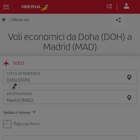
Skip to main content
Offerte voli
Voli economici da Doha (DOH) a
Madrid (MAD)
VOLO
CITTÀ DI PARTENZA
DESTINAZIONE
Seleziona
Andata e ritorno
un'opzione
Paga con Avios