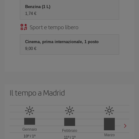
Benzina (1 L)
1,74 €
Sport e tempo libero
Cinema, prima internazionale, 1 posto
9,00 €
Il tempo a Madrid
Gennaio
Febbraio
Marzo
10º
/
1º
11º
/
1º