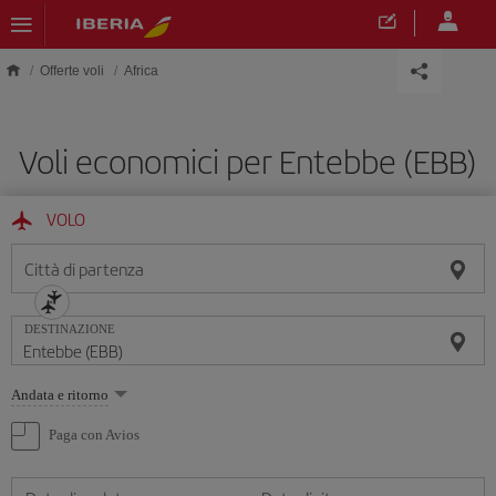
Skip to main content
Offerte voli
Africa
Voli economici per Entebbe (EBB)
VOLO
Città di partenza
DESTINAZIONE
Seleziona
Andata e ritorno
un'opzione
Paga con Avios