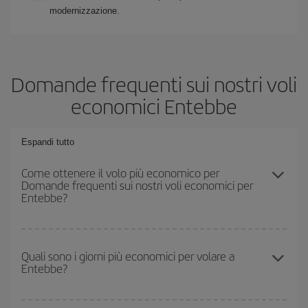
modernizzazione.
Domande frequenti sui nostri voli
economici Entebbe
Espandi tutto
Come ottenere il volo più economico per
Domande frequenti sui nostri voli economici per
Entebbe?
Puoi risparmiare sul biglietto aereo e ottenere il volo più
economico se eviti l'alta stagione, acquisti in anticipo e hai una
Quali sono i giorni più economici per volare a
Entebbe?
certa flessibilità rispetto alle date e agli orari di andata e ritorno.
Inoltre, se non hai deciso una destinazione specifica per il tuo
viaggio, dai un'occhiata alle nostre offerte e lasciati ispirare:
Per sapere in quali giorni i voli sono più convenienti, devi solo