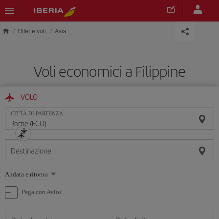
Skip to main content
Offerte voli
Asia
Voli economici a Filippine
VOLO
CITTÀ DI PARTENZA
Destinazione
Seleziona
Andata e ritorno
un'opzione
Paga con Avios