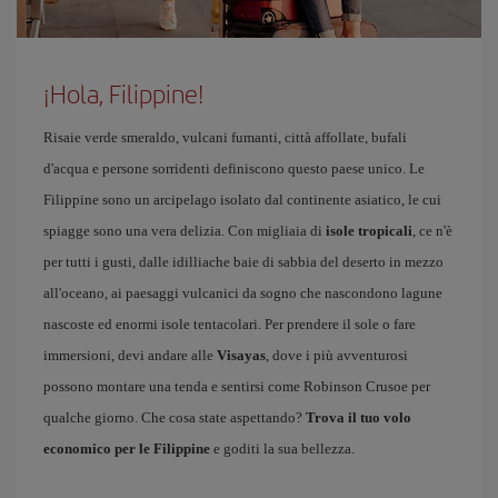
¡Hola, Filippine!
Risaie verde smeraldo, vulcani fumanti, città affollate, bufali
d'acqua e persone sorridenti definiscono questo paese unico. Le
Filippine sono un arcipelago isolato dal continente asiatico, le cui
spiagge sono una vera delizia. Con migliaia di
isole tropicali
, ce n'è
per tutti i gusti, dalle idilliache baie di sabbia del deserto in mezzo
all'oceano, ai paesaggi vulcanici da sogno che nascondono lagune
nascoste ed enormi isole tentacolari. Per prendere il sole o fare
immersioni, devi andare alle
Visayas
, dove i più avventurosi
possono montare una tenda e sentirsi come Robinson Crusoe per
qualche giorno. Che cosa state aspettando?
Trova il tuo volo
economico per le Filippine
e goditi la sua bellezza.