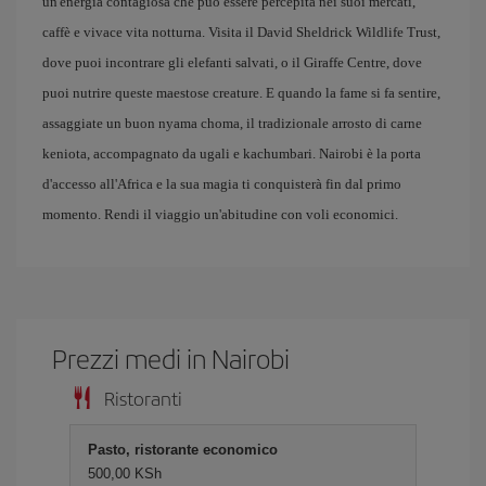
un'energia contagiosa che può essere percepita nei suoi mercati,
caffè e vivace vita notturna. Visita il David Sheldrick Wildlife Trust,
dove puoi incontrare gli elefanti salvati, o il Giraffe Centre, dove
puoi nutrire queste maestose creature. E quando la fame si fa sentire,
assaggiate un buon nyama choma, il tradizionale arrosto di carne
keniota, accompagnato da ugali e kachumbari. Nairobi è la porta
d'accesso all'Africa e la sua magia ti conquisterà fin dal primo
momento. Rendi il viaggio un'abitudine con voli economici.
Prezzi medi in Nairobi
Ristoranti
Pasto, ristorante economico
500,00 KSh