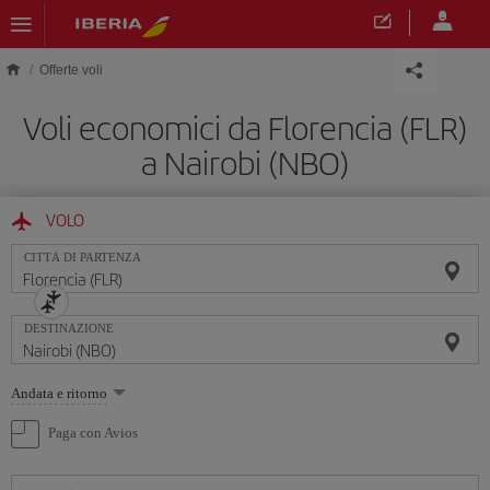
Skip to main content
Offerte voli
Voli economici da Florencia (FLR)
a Nairobi (NBO)
VOLO
CITTÀ DI PARTENZA
DESTINAZIONE
Seleziona
Andata e ritorno
un'opzione
Paga con Avios