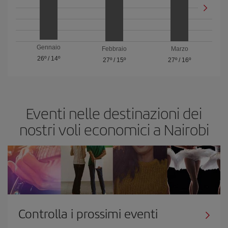
Gennaio
Febbraio
Marzo
26º
/
14º
27º
/
15º
27º
/
16º
Eventi nelle destinazioni dei
nostri voli economici a Nairobi
Controlla i prossimi eventi