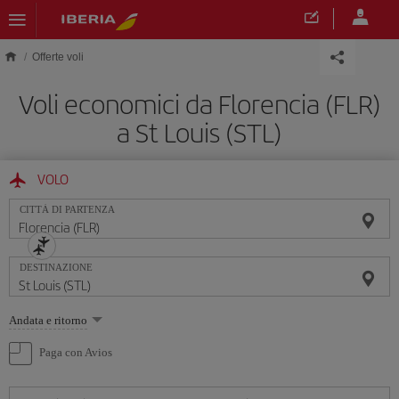
Skip to main content
Offerte voli
Voli economici da Florencia (FLR)
a St Louis (STL)
VOLO
CITTÀ DI PARTENZA
DESTINAZIONE
Seleziona
Andata e ritorno
un'opzione
Paga con Avios