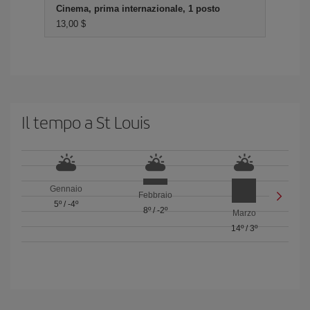
Cinema, prima internazionale, 1 posto
13,00 $
Il tempo a St Louis
Gennaio
Febbraio
5º
/
-4º
8º
/
-2º
Marzo
14º
/
3º