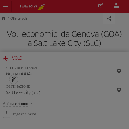
Skip to main content
Offerte voli
Voli economici da Genova (GOA)
a Salt Lake City (SLC)
VOLO
CITTÀ DI PARTENZA
DESTINAZIONE
Seleziona
Andata e ritorno
un'opzione
Paga con Avios