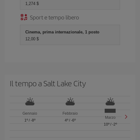
1,274 $
Sport e tempo libero
Cinema, prima internazionale, 1 posto
12,00 $
Il tempo a Salt Lake City
Gennaio
Febbraio
Marzo
1º
/
-8º
4º
/
-6º
10º
/
-2º