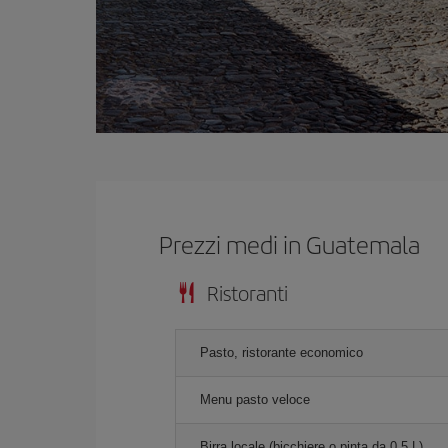
Prezzi medi in Guatemala
Ristoranti
Pasto, ristorante economico
Menu pasto veloce
Birra locale (bicchiere o pinta da 0,5 L)