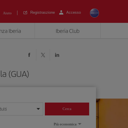
Registraszione
Accesso
Aiuto
nza Iberia
Iberia Club
la (GUA)
ulti
Cerca
 giorno/mese/anno
Più economica