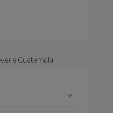
nover a Guatemala
ticipo e hai una certa flessibilità rispetto alle