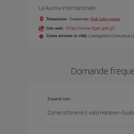
La Aurora Internazionale
Situazione:
Guatemala
Vedi sulla mappa
https://www.dgac.gob.gt/
Sito web:
L'aeroporto comunica con
Come arrivare in città:
Domande frequent
Espandi tutto
Come ottenere il volo Hanover-Gua
Puoi risparmiare sul biglietto aereo Hanover-Guatema