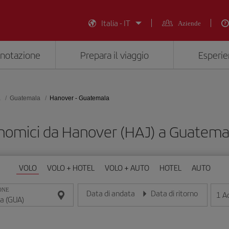
Italia - IT
Aziende
enotazione
Prepara il viaggio
Esperie
a
Guatemala
Hanover - Guatemala
onomici da Hanover (HAJ) a Guatema
VOLO
VOLO + HOTEL
VOLO + AUTO
HOTEL
AUTO
ONE
Data di andata
Data di ritorno
1
Ad
Inserisci la data nel formato giorno/mese/anno
Inserisci la data nel formato