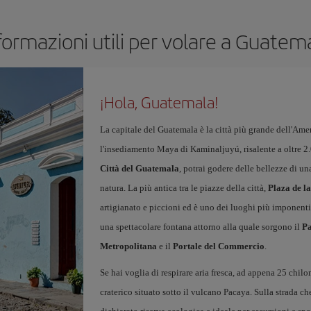
formazioni utili per volare a Guatem
¡Hola, Guatemala!
La capitale del Guatemala è la città più grande dell'Ame
l'insediamento Maya di Kaminaljuyú, risalente a oltre 2
Città del Guatemala
, potrai godere delle bellezze di un
natura. La più antica tra le piazze della città,
Plaza de l
artigianato e piccioni ed è uno dei luoghi più imponenti 
una spettacolare fontana attorno alla quale sorgono il
Pa
Metropolitana
e il
Portale del Commercio
.
Se hai voglia di respirare aria fresca, ad appena 25 chilom
craterico situato sotto il vulcano Pacaya. Sulla strada che