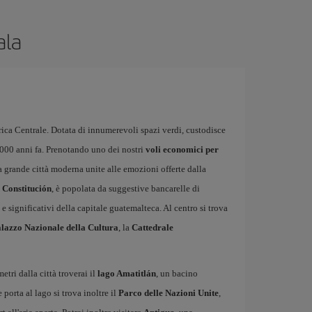
ala
rica Centrale. Dotata di innumerevoli spazi verdi, custodisce
.000 anni fa. Prenotando uno dei nostri
voli economici per
a grande città moderna unite alle emozioni offerte dalla
a Constitución
, è popolata da suggestive bancarelle di
e significativi della capitale guatemalteca. Al centro si trova
lazzo Nazionale della Cultura
, la
Cattedrale
etri dalla città troverai il
lago Amatitlán
, un bacino
 porta al lago si trova inoltre il
Parco delle Nazioni Unite
,