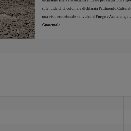
dichiarato riserva ecologica e ideale per escursioni e sport
splendida città coloniale dichiarata Patrimonio Cultural
una vista eccezionale sui
vulcani Fuego e Acatenango
.
Guatemala
.