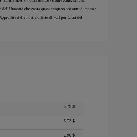
 all'aria aperta. Potrai inoltre visitare
Antigua
, una
e dell'Umanità che vanta quasi cinquecento anni di storia e
 Approfitta delle nostre offerte di
voli per Città del
5,73 $
5,73 $
1,90 $