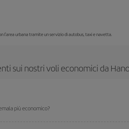
 l'area urbana tramite un servizio di autobus, taxi e navetta.
i sui nostri voli economici da Ha
temala più economico?
la-dest e ottenere il volo più economico se eviti l'alta stagione, acquisti in an