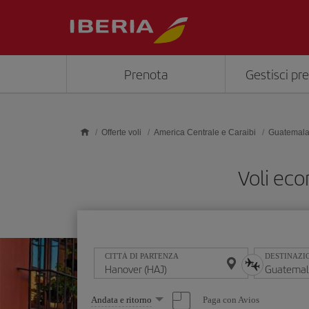
Skip to main content
Prenota
Gestisci pr
Offerte voli
America Centrale e Caraibi
Guatemal
Voli ec
CITTÀ DI PARTENZA
DESTINAZI
Seleziona
Paga con Avios
Andata e ritorno