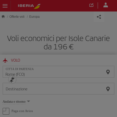
Skip to main content
Offerte voli
Europa
Voli economici per Isole Canarie
da 196 €
VOLO
CITTÀ DI PARTENZA
Destinazione
Seleziona
Andata e ritorno
un'opzione
Paga con Avios