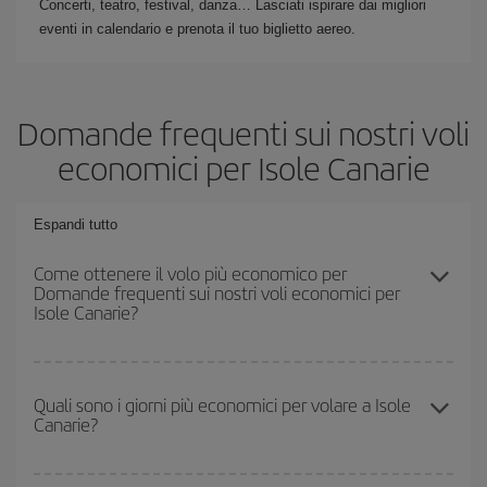
Concerti, teatro, festival, danza… Lasciati ispirare dai migliori
eventi in calendario e prenota il tuo biglietto aereo.
Domande frequenti sui nostri voli
economici per Isole Canarie
Espandi tutto
Come ottenere il volo più economico per
Domande frequenti sui nostri voli economici per
Isole Canarie?
Puoi risparmiare sul biglietto aereo e ottenere il volo più
economico se eviti l'alta stagione, acquisti in anticipo e hai una
Quali sono i giorni più economici per volare a Isole
Canarie?
certa flessibilità rispetto alle date e agli orari di andata e ritorno.
Inoltre, se non hai deciso una destinazione specifica per il tuo
viaggio, dai un'occhiata alle nostre offerte e lasciati ispirare:
Per sapere in quali giorni i voli sono più convenienti, devi solo