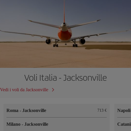
Voli Italia - Jacksonville
Vedi i voli da Jacksonville
Roma
-
Jacksonville
Napol
713 €
Milano
-
Jacksonville
Catan