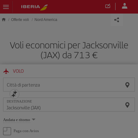
Skip to main content
Offerte voli
Nord America
Voli economici per Jacksonville
(JAX) da 713 €
VOLO
Città di partenza
DESTINAZIONE
Seleziona
Andata e ritorno
un'opzione
Paga con Avios