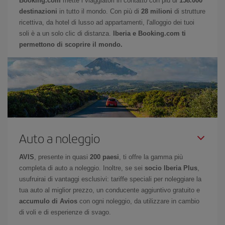
Booking.com
mette i viaggiatori in contatto con più di
158.000
destinazioni
in tutto il mondo. Con più di
28 milioni
di strutture
ricettiva, da hotel di lusso ad appartamenti, l'alloggio dei tuoi
soli è a un solo clic di distanza.
Iberia e Booking.com ti
permettono di scoprire il mondo.
Auto a noleggio
AVIS
, presente in quasi
200 paesi
, ti offre la gamma più
completa di auto a noleggio. Inoltre, se sei
socio Iberia Plus
,
usufruirai di vantaggi esclusivi: tariffe speciali per noleggiare la
tua auto al miglior prezzo, un conducente aggiuntivo gratuito e
accumulo di Avios
con ogni noleggio, da utilizzare in cambio
di voli e di esperienze di svago.