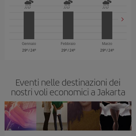
Gennaio
Febbraio
Marzo
29º
/
24º
29º
/
24º
29º
/
24º
Eventi nelle destinazioni dei
nostri voli economici a Jakarta