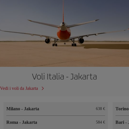
Voli Italia - Jakarta
Vedi i voli da Jakarta
Milano
-
Jakarta
Torin
638 €
Roma
-
Jakarta
Bari
-
584 €