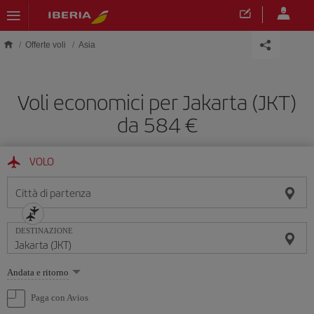
Skip to main content
Offerte voli
Asia
Voli economici per Jakarta (JKT)
da 584 €
VOLO
Città di partenza
DESTINAZIONE
Seleziona
Andata e ritorno
un'opzione
Paga con Avios