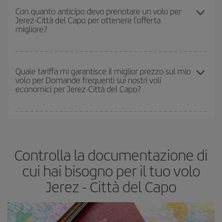
segreti per trovare i prezzi migliori sono
giocare d'anticipo ed
Con quanto anticipo devo prenotare un volo per
Jerez-Città del Capo per ottenere l'offerta
essere flessibili.
Normalmente
quanto prima
prenoti i tuoi
migliore?
biglietti aerei, tanto più saranno convenienti. Inoltre, se cerchi i
voli con una certa flessibilità di date e orari di viaggio, potrai
scegliere il prezzo più conveniente.
Quanto prima prenoti
i tuoi voli, tanto più convenienti saranno i
prezzi che potrai trovare. I prezzi dipendono dal numero di posti
Quale tariffa mi garantisce il miglior prezzo sul mio
volo per Domande frequenti sui nostri voli
rimasti sul volo e dal fatto che le tariffe più economiche
economici per Jerez-Città del Capo?
(Economy) siano disponibili o si vadano esaurendo. Pertanto,
acquistare in anticipo è
fondamentale
per ottenere
voli
economici
.
In Iberia abbiamo diverse tariffe per garantirti il miglior prezzo in
base alle tue esigenze di viaggio. La tariffa base ti assicura il volo
più economico.
Controlla la documentazione di
cui hai bisogno per il tuo volo
Jerez - Città del Capo