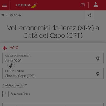
Skip to main content
Offerte voli
Voli economici da Jerez (XRY) a
Città del Capo (CPT)
VOLO
CITTÀ DI PARTENZA
DESTINAZIONE
Seleziona
Andata e ritorno
un'opzione
Paga con Avios