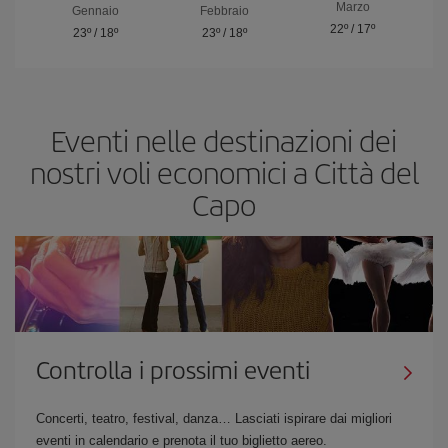
Marzo
Gennaio
Febbraio
22º
/
17º
23º
/
18º
23º
/
18º
Eventi nelle destinazioni dei
nostri voli economici a Città del
Capo
Controlla i prossimi eventi
Concerti, teatro, festival, danza… Lasciati ispirare dai migliori
eventi in calendario e prenota il tuo biglietto aereo.