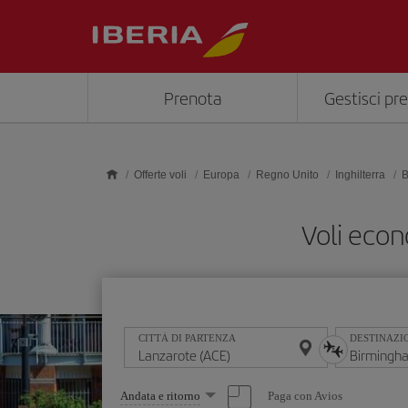
Skip to main content
Prenota
Gestisci pr
Offerte voli
Europa
Regno Unito
Inghilterra
B
Voli eco
CITTÀ DI PARTENZA
DESTINAZI
Seleziona
Paga con Avios
Andata e ritorno