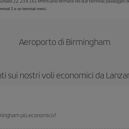
raurbani 22, 23 e 161 effettuano fermate nei due terminal passeggeri d
rminal 2 e un terminal merci.
Aeroporto di Birmingham
 sui nostri voli economici da Lanz
rmingham più economico?