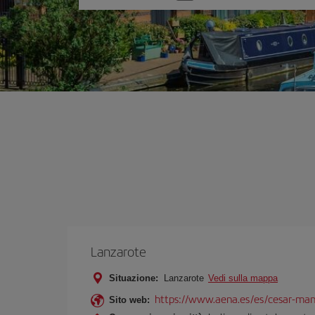
un'opzione
Lanzarote
Situazione:
Lanzarote
Vedi sulla mappa
https://www.aena.es/es/cesar-man
Sito web: