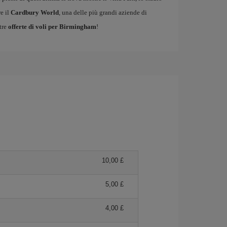
e il
Cardbury World
, una delle più grandi aziende di
tre
offerte di voli per Birmingham
!
10,00 £
5,00 £
4,00 £