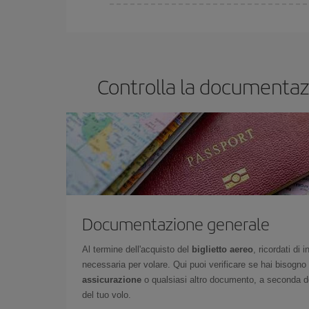
Puoi trovare voli economici in qualsiasi giorno dell
prenoti i tuoi biglietti aerei, tanto più saranno conv
Controlla la documentazi
Documentazione generale
Al termine dell'acquisto del
biglietto aereo
, ricordati di
necessaria per volare. Qui puoi verificare se hai bisogno
assicurazione
o qualsiasi altro documento, a seconda del
del tuo volo.