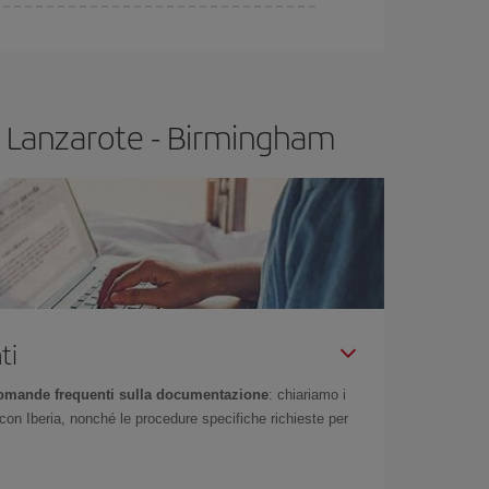
essere flessibili.
Normalmente
quanto prima
gio, potrai
scegliere il prezzo più conveniente.
lo Lanzarote - Birmingham
ti
omande frequenti sulla documentazione
: chiariamo i
on Iberia, nonché le procedure specifiche richieste per