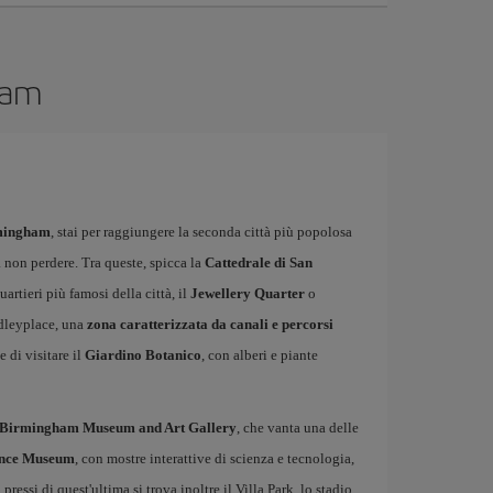
gham
rmingham
, stai per raggiungere la seconda città più popolosa
 non perdere. Tra queste, spicca la
Cattedrale di San
uartieri più famosi della città, il
Jewellery Quarter
o
indleyplace, una
zona caratterizzata da canali e percorsi
e di visitare il
Giardino Botanico
, con alberi e piante
Birmingham Museum and Art Gallery
, che vanta una delle
ence Museum
, con mostre interattive di scienza e tecnologia,
ressi di quest'ultima si trova inoltre il Villa Park, lo stadio