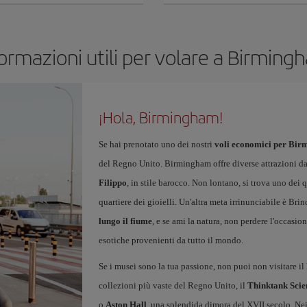
ormazioni utili per volare a Birmin
¡Hola, Birmingham!
Se hai prenotato uno dei nostri
voli economici per Bi
del Regno Unito. Birmingham offre diverse attrazioni da
Filippo
, in stile barocco. Non lontano, si trova uno dei q
quartiere dei gioielli. Un'altra meta irrinunciabile è Br
lungo il fiume
, e se ami la natura, non perdere l'occasion
esotiche provenienti da tutto il mondo.
Se i musei sono la tua passione, non puoi non visitare il
collezioni più vaste del Regno Unito, il
Thinktank Sci
o
Aston Hall
, una splendida dimora del XVII secolo. Nei p