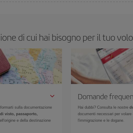
a settimana. I segreti per trovare i prezzi migliori sono
giocare d'anticipo ed 
enienti. Inoltre, se cerchi i voli con una certa flessibilità di date e orari di viag
one di cui hai bisogno per il tuo vo
Domande frequen
 informarti sulla documentazione
Hai dubbi? Consulta le nostre
d
di visto, passaporto,
documenti necessari per volare c
l'origine e della destinazione
l'immigrazione e le dogane.