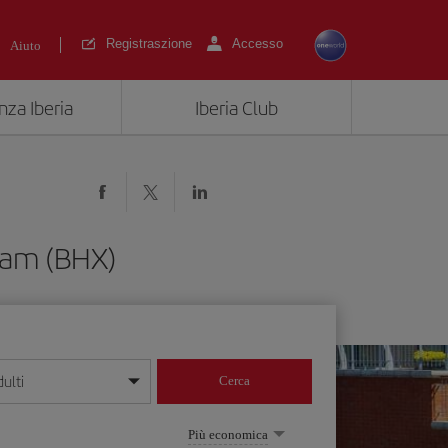
Registraszione
Accesso
Aiuto
nza Iberia
Iberia Club
ham (BHX)
ulti
Cerca
 giorno/mese/anno
Più economica