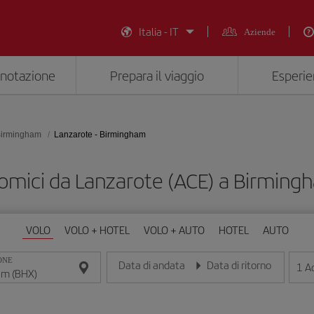
Italia - IT
Aziende
enotazione
Prepara il viaggio
Esperie
irmingham
Lanzarote - Birmingham
nomici da Lanzarote (ACE) a Birming
VOLO
VOLO + HOTEL
VOLO + AUTO
HOTEL
AUTO
ONE
Data di andata
Data di ritorno
1
Ad
Inserisci la data nel formato giorno/mese/anno
Inserisci la data nel formato