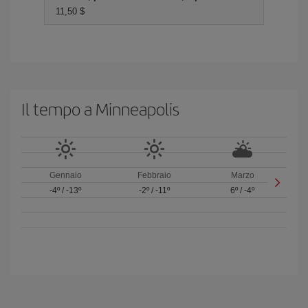
11,50 $
Il tempo a Minneapolis
Gennaio
Febbraio
Marzo
-4º
/
-13º
-2º
/
-11º
6º
/
-4º