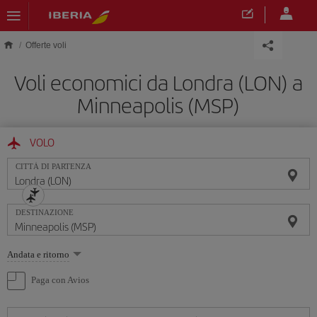
Skip to main content
Offerte voli
Voli economici da Londra (LON) a
Minneapolis (MSP)
VOLO
CITTÀ DI PARTENZA
DESTINAZIONE
Seleziona
Andata e ritorno
un'opzione
Paga con Avios