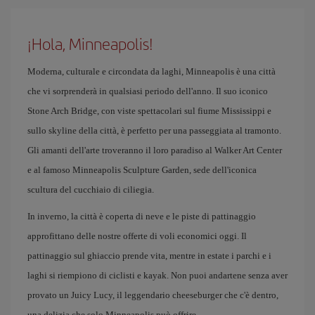
¡Hola, Minneapolis!
Moderna, culturale e circondata da laghi, Minneapolis è una città
che vi sorprenderà in qualsiasi periodo dell'anno. Il suo iconico
Stone Arch Bridge, con viste spettacolari sul fiume Mississippi e
sullo skyline della città, è perfetto per una passeggiata al tramonto.
Gli amanti dell'arte troveranno il loro paradiso al Walker Art Center
e al famoso Minneapolis Sculpture Garden, sede dell'iconica
scultura del cucchiaio di ciliegia.
In inverno, la città è coperta di neve e le piste di pattinaggio
approfittano delle nostre offerte di voli economici oggi. Il
pattinaggio sul ghiaccio prende vita, mentre in estate i parchi e i
laghi si riempiono di ciclisti e kayak. Non puoi andartene senza aver
provato un Juicy Lucy, il leggendario cheeseburger che c'è dentro,
una delizia che solo Minneapolis può offrire.