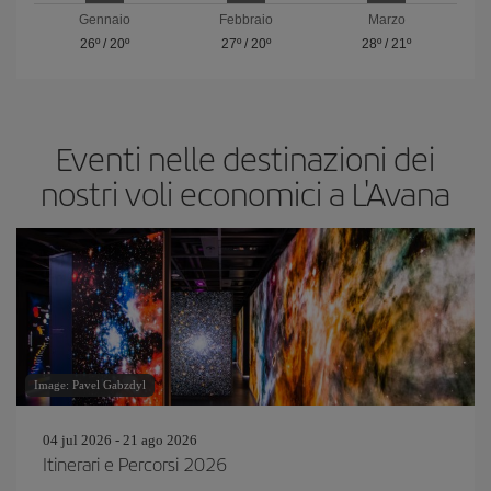
Gennaio
Febbraio
Marzo
26º
/
20º
27º
/
20º
28º
/
21º
Eventi nelle destinazioni dei
nostri voli economici a L'Avana
Image: Pavel Gabzdyl
04 jul 2026 - 21 ago 2026
Itinerari e Percorsi 2026