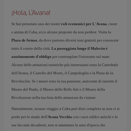
¡Hola, L'Avana!
Se hai prenotato uno dei nostri
voli economici per L'Avana
, cuore
e anima di Cuba, ecco alcune proposte da non perdere. Visita la
Plaza de Armas
, da dove partono diversi tour gratuiti per conoscere
tutto il centro della città.
La passeggiata lungo il Malecón è
assolutamente d'obbligo
per contemplare l'orizzonte sul mare.
Alcune delle attrazioni turistiche più interessanti sono la Cattedrale
dell'Avana, il Castello del Morro, il Campidoglio e la Plaza de la
Revolución. Se i musei sono la tua passione, assicurati di inserire il
Museo del Prado, il Museo delle Belle Arti e il Museo della
Rivoluzione nella tua lista delle attrazioni da visitare.
Naturalmente, nessun viaggio a Cuba può dirsi completo se non ci si
perde per le strade dell'
Avana Vecchia
con i suoi edifici antichi e le
sue facciate decadenti, non si ammirano le auto d'epoca che