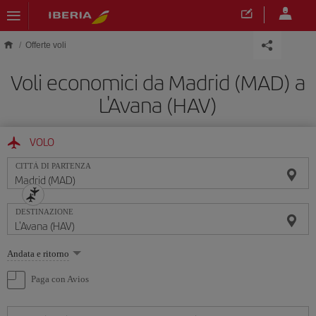
Skip to main content
Offerte voli
Voli economici da Madrid (MAD) a
L'Avana (HAV)
VOLO
CITTÀ DI PARTENZA
DESTINAZIONE
Seleziona
Andata e ritorno
un'opzione
Paga con Avios