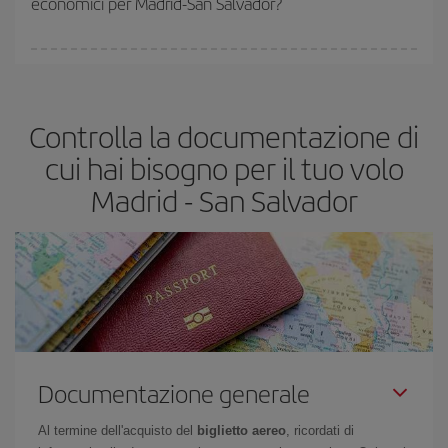
economici per Madrid-San Salvador?
(Economy) siano disponibili o si vadano esaurendo. Pertanto,
acquistare in anticipo è
fondamentale
per ottenere
voli
economici
.
In Iberia abbiamo diverse tariffe per garantirti il miglior prezzo in
base alle tue esigenze di viaggio. La tariffa base ti assicura il volo
più economico.
Controlla la documentazione di
cui hai bisogno per il tuo volo
Madrid - San Salvador
Documentazione generale
Al termine dell'acquisto del
biglietto aereo
, ricordati di