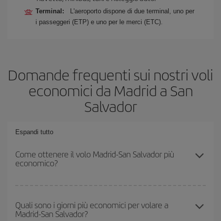
Terminal:
L'aeroporto dispone di due terminal, uno per
i passeggeri (ETP) e uno per le merci (ETC).
Domande frequenti sui nostri voli
economici da Madrid a San
Salvador
Espandi tutto
Come ottenere il volo Madrid-San Salvador più
economico?
Puoi risparmiare sul biglietto aereo Madrid-San Salvador-dest e
ottenere il volo più economico se eviti l'alta stagione, acquisti in
Quali sono i giorni più economici per volare a
Madrid-San Salvador?
anticipo e hai una certa flessibilità rispetto alle date e agli orari di