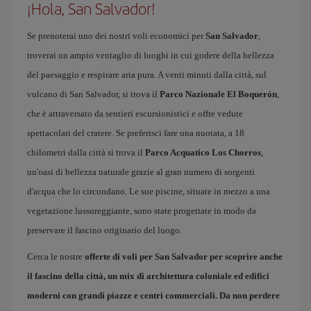
¡Hola, San Salvador!
Se prenoterai uno dei nostri voli economici per
San Salvador
,
troverai un ampio ventaglio di luoghi in cui godere della bellezza
del paesaggio e respirare aria pura. A venti minuti dalla città, sul
vulcano di San Salvador, si trova il
Parco Nazionale El Boquerón
,
che è attraversato da sentieri escursionistici e offre vedute
spettacolari del cratere. Se preferisci fare una nuotata, a 18
chilometri dalla città si trova il
Parco Acquatico Los Chorros
,
un'oasi di bellezza naturale grazie al gran numero di sorgenti
d'acqua che lo circondano. Le sue piscine, situate in mezzo a una
vegetazione lussureggiante, sono state progettate in modo da
preservare il fascino originario del luogo.
Cerca le nostre
offerte di voli per San Salvador
per scoprire anche
il fascino della città, un mix di architettura coloniale ed edifici
moderni con grandi piazze e centri commerciali. Da non perdere