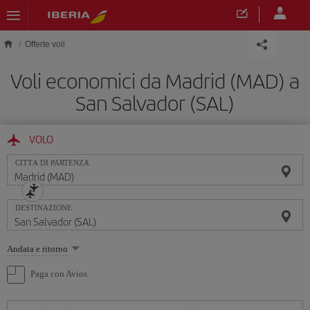
Skip to main content
Offerte voli
Voli economici da Madrid (MAD) a
San Salvador (SAL)
VOLO
CITTÀ DI PARTENZA
DESTINAZIONE
Seleziona
Andata e ritorno
un'opzione
Paga con Avios