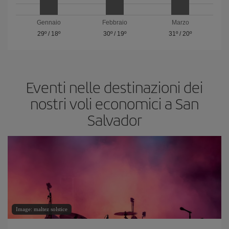
Gennaio
Febbraio
Marzo
29º
/
18º
30º
/
19º
31º
/
20º
Eventi nelle destinazioni dei
nostri voli economici a San
Salvador
Image: maltez solstice