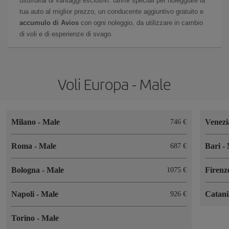
usufruirai di vantaggi esclusivi: tariffe speciali per noleggiare la
tua auto al miglior prezzo, un conducente aggiuntivo gratuito e
accumulo di Avios
con ogni noleggio, da utilizzare in cambio
di voli e di esperienze di svago.
Voli Europa - Male
Milano
-
Male
Venez
746 €
Roma
-
Male
Bari
-
687 €
Bologna
-
Male
Firen
1075 €
Napoli
-
Male
Catan
926 €
Torino
-
Male