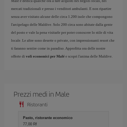
Malé e dedica qualche ora a fare acquisti nei negozi locali, nei
mercati tradizionali e presso i venditori ambulanti. E non ripartire
senza aver visitato alcune delle circa 1.200 isole che compongono
l'arcipelago delle Maldive. Solo 200 circa sono abitate dalla gente
del posto e vale la pena visitarle per poter conoscere lo stile di vita
locale. Le altre sono deserte o private, con impressionanti resort che
ti faranno sentire come in paradiso. Approfitta ora delle nostre
offerte di
voli economici per Malé
e scopri l'anima delle Maldive.
Prezzi medi in Male
Ristoranti
Pasto, ristorante economico
77,00 Rf