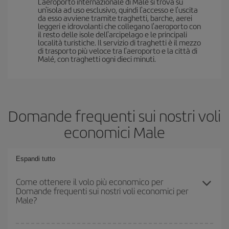
L'aeroporto internazionale di Malé si trova su
un'isola ad uso esclusivo, quindi l'accesso e l'uscita
da esso avviene tramite traghetti, barche, aerei
leggeri e idrovolanti che collegano l'aeroporto con
il resto delle isole dell'arcipelago e le principali
località turistiche. Il servizio di traghetti è il mezzo
di trasporto più veloce tra l'aeroporto e la città di
Malé, con traghetti ogni dieci minuti.
Domande frequenti sui nostri voli
economici Male
Espandi tutto
Come ottenere il volo più economico per
Domande frequenti sui nostri voli economici per
Male?
Puoi risparmiare sul biglietto aereo e ottenere il volo più