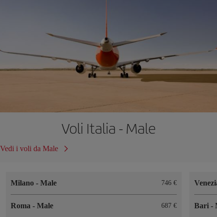
Voli Italia - Male
Vedi i voli da Male
Milano
-
Male
Venez
746 €
Roma
-
Male
Bari
-
687 €