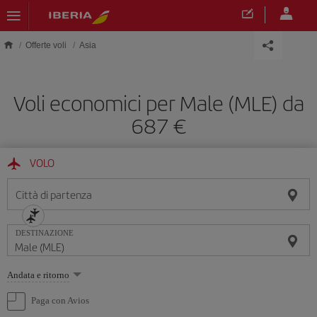
Skip to main content
Offerte voli
Asia
Voli economici per Male (MLE) da
687 €
VOLO
Città di partenza
DESTINAZIONE
Seleziona
Andata e ritorno
un'opzione
Paga con Avios