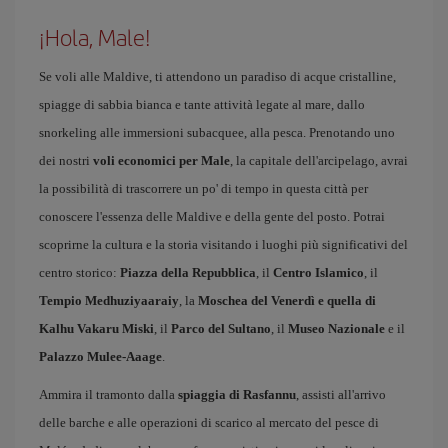
¡Hola, Male!
Se voli alle Maldive, ti attendono un paradiso di acque cristalline,
spiagge di sabbia bianca e tante attività legate al mare, dallo
snorkeling alle immersioni subacquee, alla pesca. Prenotando uno
dei nostri
voli economici per Male
, la capitale dell'arcipelago, avrai
la possibilità di trascorrere un po' di tempo in questa città per
conoscere l'essenza delle Maldive e della gente del posto. Potrai
scoprirne la cultura e la storia visitando i luoghi più significativi del
centro storico:
Piazza della Repubblica
, il
Centro Islamico
, il
Tempio Medhuziyaaraiy
, la
Moschea del Venerdì e quella di
Kalhu Vakaru Miski
, il
Parco del Sultano
, il
Museo Nazionale
e il
Palazzo Mulee-Aaage
.
Ammira il tramonto dalla
spiaggia di Rasfannu
, assisti all'arrivo
delle barche e alle operazioni di scarico al mercato del pesce di