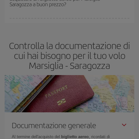
Saragozza a buon prezzo?
Puoi trovare voli economici in qualsiasi giorno della settimana. I
segreti per trovare i prezzi migliori sono
giocare d'anticipo ed
essere flessibili.
Normalmente
quanto prima
prenoti i tuoi
Controlla la documentazione di
biglietti aerei, tanto più saranno convenienti. Inoltre, se cerchi i
voli con una certa flessibilità di date e orari di viaggio, potrai
cui hai bisogno per il tuo volo
scegliere il prezzo più conveniente.
Marsiglia - Saragozza
Documentazione generale
Al termine dell'acquisto del
biglietto aereo
, ricordati di