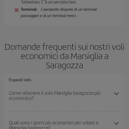
Sebastian. C'è un servizio taxi.
Terminal:
L'aeroporto dispone di un terminal
passeggeri e di un terminal merci.
Domande frequenti sui nostri voli
economici da Marsiglia a
Saragozza
Espandi tutto
Come ottenere il volo Marsiglia-Saragozza più
economico?
Puoi risparmiare sul biglietto aereo Marsiglia-Saragozza-dest e
ottenere il volo più economico se eviti l'alta stagione, acquisti in
Quali sono i giorni più economici per volare a
Marsiglia-Saragozza?
anticipo e hai una certa flessibilità rispetto alle date e agli orari di