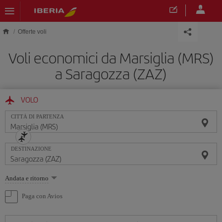
Skip to main content
Offerte voli
Voli economici da Marsiglia (MRS)
a Saragozza (ZAZ)
VOLO
CITTÀ DI PARTENZA
DESTINAZIONE
Seleziona
Andata e ritorno
un'opzione
Paga con Avios