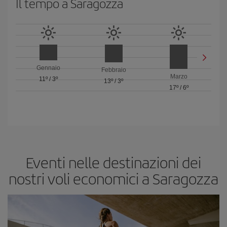
Il tempo a Saragozza
Gennaio
Febbraio
Marzo
11º
/
3º
13º
/
3º
17º
/
6º
Eventi nelle destinazioni dei
nostri voli economici a Saragozza