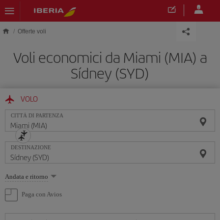
Skip to main content
Offerte voli
Voli economici da Miami (MIA) a
Sídney (SYD)
VOLO
CITTÀ DI PARTENZA
DESTINAZIONE
Seleziona
Andata e ritorno
un'opzione
Paga con Avios