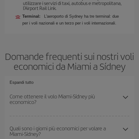
utilizzare i servizi di taxi, autobus e metropolitana,
l'Airport Rail Link.
Terminal:
L'aeroporto di Sydney ha tre terminal: due
per i voli nazionali e un terzo per i voli internazionali.
Domande frequenti sui nostri voli
economici da Miami a Sídney
Espandi tutto
Come ottenere il volo Miami-Sídney più
economico?
Puoi risparmiare sul biglietto aereo Miami-Sídney-dest e ottenere il
volo più economico se eviti l'alta stagione, acquisti in anticipo e
Quali sono i giorni più economici per volare a
Miami-Sídney?
hai una certa flessibilità rispetto alle date e agli orari di andata e