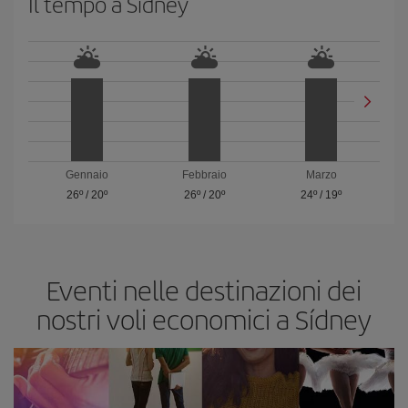
Il tempo a Sídney
Gennaio
Febbraio
Marzo
26º
/
20º
26º
/
20º
24º
/
19º
Eventi nelle destinazioni dei
nostri voli economici a Sídney