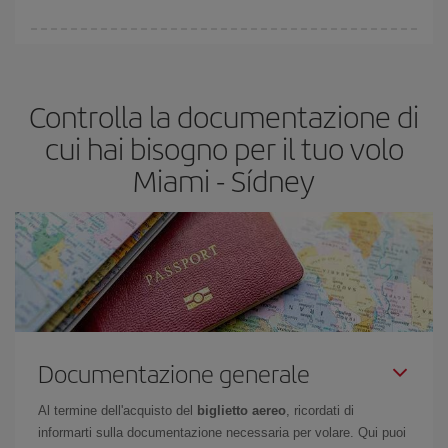
acquistare in anticipo è
fondamentale
per ottenere
voli
economici
.
In Iberia abbiamo diverse tariffe per garantirti il miglior prezzo in
base alle tue esigenze di viaggio. La tariffa base ti assicura il volo
più economico.
Controlla la documentazione di
cui hai bisogno per il tuo volo
Miami - Sídney
Documentazione generale
Al termine dell'acquisto del
biglietto aereo
, ricordati di
informarti sulla documentazione necessaria per volare. Qui puoi