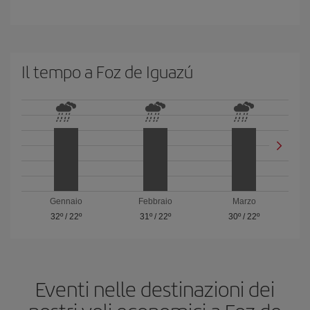
Il tempo a Foz de Iguazú
Gennaio
Febbraio
Marzo
32º
/
22º
31º
/
22º
30º
/
22º
Eventi nelle destinazioni dei