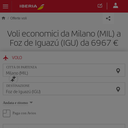
Skip to main content
Offerte voli
Voli economici da Milano (MIL) a
Foz de Iguazú (IGU) da 6967 €
VOLO
CITTÀ DI PARTENZA
DESTINAZIONE
Seleziona
Andata e ritorno
un'opzione
Paga con Avios