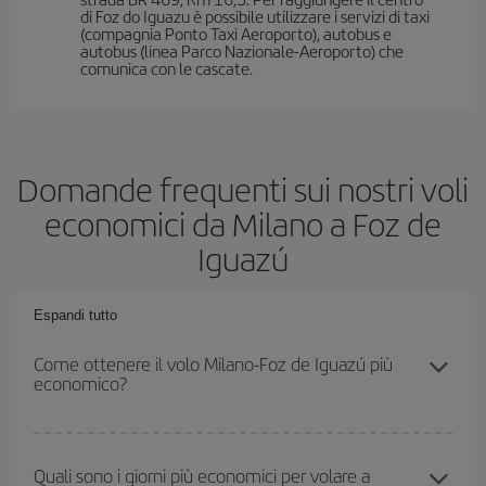
di Foz do Iguazu è possibile utilizzare i servizi di taxi
(compagnia Ponto Taxi Aeroporto), autobus e
autobus (linea Parco Nazionale-Aeroporto) che
comunica con le cascate.
Domande frequenti sui nostri voli
economici da Milano a Foz de
Iguazú
Espandi tutto
Come ottenere il volo Milano-Foz de Iguazú più
economico?
Puoi risparmiare sul biglietto aereo Milano-Foz de Iguazú-dest e
ottenere il volo più economico se eviti l'alta stagione, acquisti in
Quali sono i giorni più economici per volare a