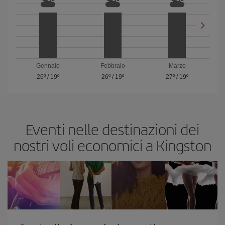
Gennaio
Febbraio
Marzo
26º
/
19º
26º
/
19º
27º
/
19º
Eventi nelle destinazioni dei
nostri voli economici a Kingston