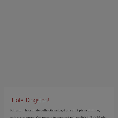
¡Hola, Kingston!
Kingston, la capitale della Giamaica, è una città piena di ritmo,
colore e carattere. Qui potrete immergervi nell'eredità di Bob Marley