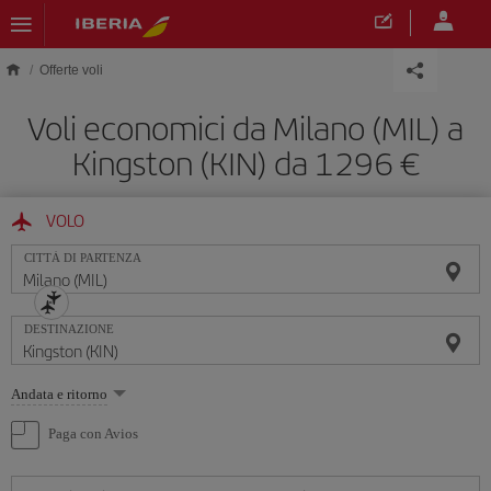
Skip to main content
Offerte voli
Voli economici da Milano (MIL) a
Kingston (KIN) da 1296 €
VOLO
CITTÀ DI PARTENZA
DESTINAZIONE
Seleziona
Andata e ritorno
un'opzione
Paga con Avios