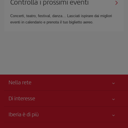
Controlla i prossimi eventi
Concerti, teatro, festival, danza… Lasciati ispirare dai migliori
eventi in calendario e prenota il tuo biglietto aereo.
Nella rete
Di interesse
Miglior Prezzo Garantito
Iberia è di più
La Sua sicurezza è una priorità
Novità e notizie
Accessibilità