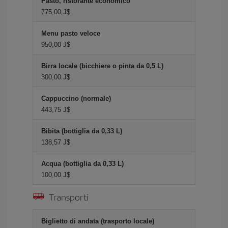
Pasto, ristorante economico
775,00 J$
Menu pasto veloce
950,00 J$
Birra locale (bicchiere o pinta da 0,5 L)
300,00 J$
Cappuccino (normale)
443,75 J$
Bibita (bottiglia da 0,33 L)
138,57 J$
Acqua (bottiglia da 0,33 L)
100,00 J$
Transporti
Biglietto di andata (trasporto locale)