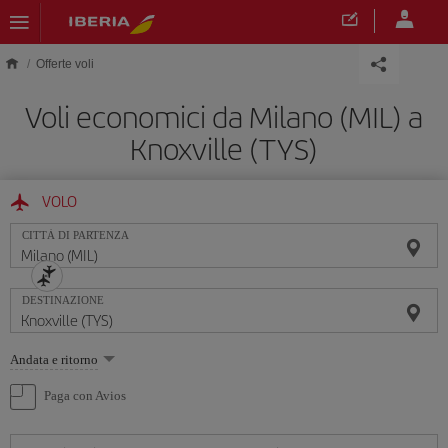
Skip to main content
Offerte voli
Voli economici da Milano (MIL) a
Knoxville (TYS)
VOLO
CITTÀ DI PARTENZA
DESTINAZIONE
Seleziona
Andata e ritorno
un'opzione
Paga con Avios