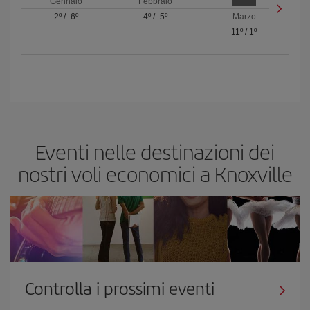
Gennaio
Febbraio
2º
/
-6º
4º
/
-5º
Marzo
11º
/
1º
Eventi nelle destinazioni dei
nostri voli economici a Knoxville
Controlla i prossimi eventi