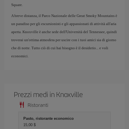
Square.
A breve distanza, il Parco Nazionale delle Great Smoky Mountains è
un paradiso per gli escursionisti e gli appassionati di attività all'aria
aperta. Knoxville è anche sede dell'Università del Tennessee, quindi
troverai un'ottima atmosfera per uscire con i tuoi amici sia di giorno
che di notte. Tutto ciò di cui hai bisogno è il desiderio... e voli
economici.
Prezzi medi in Knoxville
Ristoranti
Pasto, ristorante economico
15,00 $