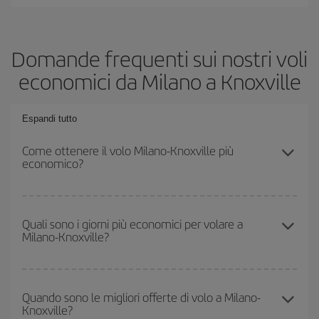
Domande frequenti sui nostri voli
economici da Milano a Knoxville
Espandi tutto
Come ottenere il volo Milano-Knoxville più
economico?
Puoi risparmiare sul biglietto aereo Milano-Knoxville-dest e
ottenere il volo più economico se eviti l'alta stagione, acquisti in
Quali sono i giorni più economici per volare a
Milano-Knoxville?
anticipo e hai una certa flessibilità rispetto alle date e agli orari di
andata e ritorno.
Per sapere in quali giorni i voli sono più convenienti, devi solo
consultare il nostro
motore di ricerca di voli economici
. Indica
Quando sono le migliori offerte di volo a Milano-
Knoxville?
da dove stai volando, dove vuoi andare e in quali date hai in