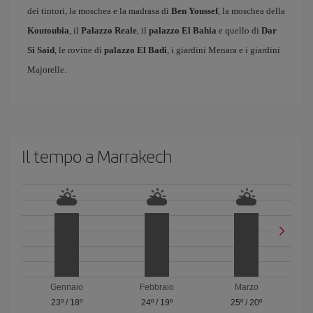
dei tintori, la moschea e la madrasa di
Ben Youssef
, la moschea della
Koutoubia
, il
Palazzo Reale
, il
palazzo El Bahia
e quello di
Dar
Si Said
, le rovine di
palazzo El Badi
, i giardini Menara e i giardini
Majorelle.
Il tempo a Marrakech
Gennaio
Febbraio
Marzo
23º
/
18º
24º
/
19º
25º
/
20º