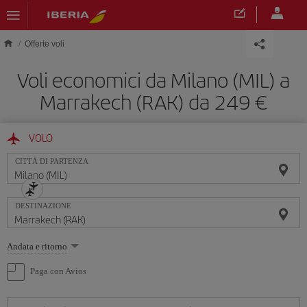
Skip to main content
Offerte voli
Voli economici da Milano (MIL) a
Marrakech (RAK) da 249 €
VOLO
CITTÀ DI PARTENZA
DESTINAZIONE
Seleziona
Andata e ritorno
un'opzione
Paga con Avios