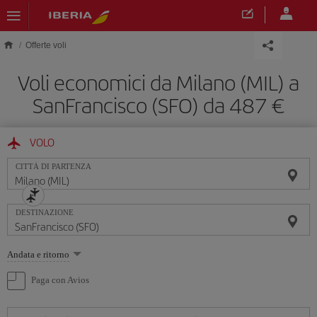
Skip to main content
Offerte voli
Voli economici da Milano (MIL) a
SanFrancisco (SFO) da 487 €
VOLO
CITTÀ DI PARTENZA
DESTINAZIONE
Seleziona
Andata e ritorno
un'opzione
Paga con Avios