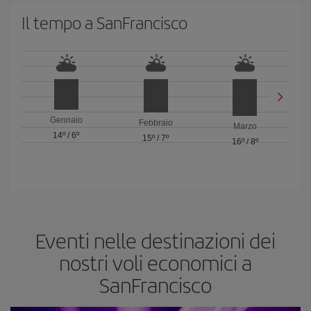
Il tempo a SanFrancisco
Gennaio
Febbraio
Marzo
14º
/
6º
15º
/
7º
16º
/
8º
Eventi nelle destinazioni dei
nostri voli economici a
SanFrancisco