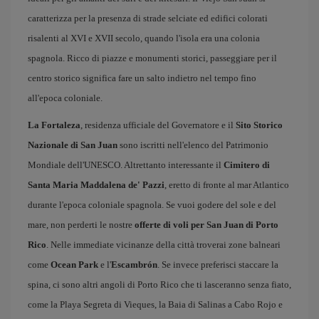
caratterizza per la presenza di strade selciate ed edifici colorati
risalenti al XVI e XVII secolo, quando l'isola era una colonia
spagnola. Ricco di piazze e monumenti storici, passeggiare per il
centro storico significa fare un salto indietro nel tempo fino
all'epoca coloniale.
La Fortaleza
, residenza ufficiale del Governatore e il
Sito Storico
Nazionale di San Juan
sono iscritti nell'elenco del Patrimonio
Mondiale dell'UNESCO. Altrettanto interessante il
Cimitero di
Santa Maria Maddalena de' Pazzi
, eretto di fronte al mar Atlantico
durante l'epoca coloniale spagnola. Se vuoi godere del sole e del
mare, non perderti le nostre
offerte di voli per San Juan di Porto
Rico
. Nelle immediate vicinanze della città troverai zone balneari
come
Ocean Park
e l'
Escambrón
. Se invece preferisci staccare la
spina, ci sono altri angoli di Porto Rico che ti lasceranno senza fiato,
come la Playa Segreta di Vieques, la Baia di Salinas a Cabo Rojo e