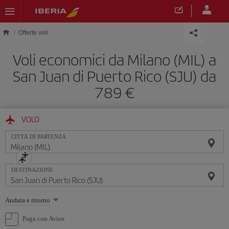
Skip to main content
Offerte voli
Voli economici da Milano (MIL) a
San Juan di Puerto Rico (SJU) da
789 €
VOLO
CITTÀ DI PARTENZA
DESTINAZIONE
Seleziona
Andata e ritorno
un'opzione
Paga con Avios