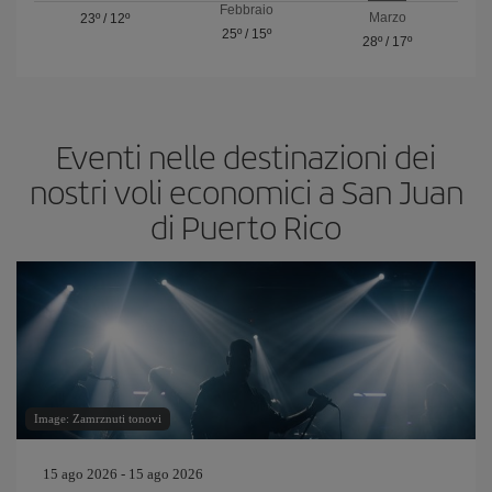
Febbraio
Marzo
23º
/
12º
25º
/
15º
28º
/
17º
Eventi nelle destinazioni dei
nostri voli economici a San Juan
di Puerto Rico
Image: Zamrznuti tonovi
15 ago 2026 - 15 ago 2026