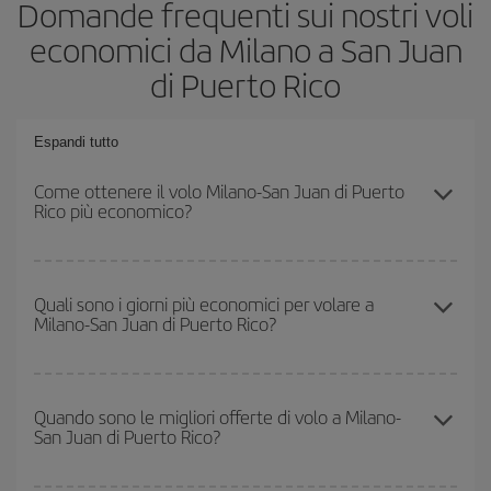
Domande frequenti sui nostri voli
economici da Milano a San Juan
di Puerto Rico
Espandi tutto
Come ottenere il volo Milano-San Juan di Puerto
Rico più economico?
Puoi risparmiare sul biglietto aereo Milano-San Juan di Puerto
Rico-dest e ottenere il volo più economico se eviti l'alta stagione,
Quali sono i giorni più economici per volare a
Milano-San Juan di Puerto Rico?
acquisti in anticipo e hai una certa flessibilità rispetto alle date e
agli orari di andata e ritorno.
Per sapere in quali giorni i voli sono più convenienti, devi solo
consultare il nostro
motore di ricerca di voli economici
. Indica
Quando sono le migliori offerte di volo a Milano-
San Juan di Puerto Rico?
da dove stai volando, dove vuoi andare e in quali date hai in
mente di viaggiare. Ti mostreremo i voli più economici, non solo
rispetto alla tua richiesta, ma anche nei giorni vicini
, sia