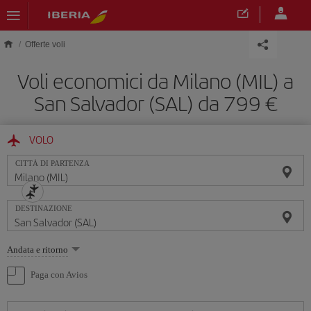
Skip to main content
Offerte voli
Voli economici da Milano (MIL) a
San Salvador (SAL) da 799 €
VOLO
CITTÀ DI PARTENZA
DESTINAZIONE
Seleziona
Andata e ritorno
un'opzione
Paga con Avios