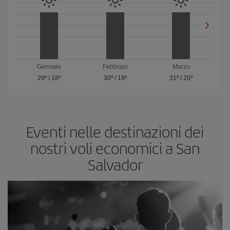
Gennaio
Febbraio
Marzo
29º
/
18º
30º
/
19º
31º
/
20º
Eventi nelle destinazioni dei
nostri voli economici a San
Salvador