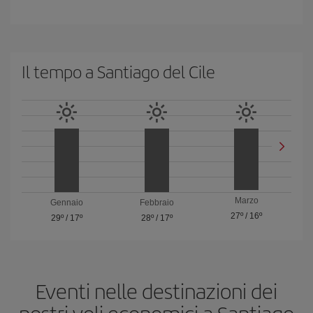
Il tempo a Santiago del Cile
Marzo
Gennaio
Febbraio
27º
/
16º
29º
/
17º
28º
/
17º
Eventi nelle destinazioni dei