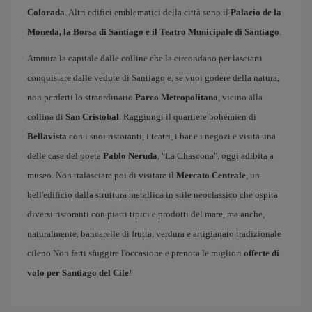
Colorada
. Altri edifici emblematici della città sono il
Palacio de la
Moneda, la Borsa di Santiago e il Teatro Municipale di Santiago
.
Ammira la capitale dalle colline che la circondano per lasciarti
conquistare dalle vedute di Santiago e, se vuoi godere della natura,
non perderti lo straordinario
Parco Metropolitano
, vicino alla
collina di
San Cristobal
. Raggiungi il quartiere bohémien di
Bellavista
con i suoi ristoranti, i teatri, i bar e i negozi e visita una
delle case del poeta
Pablo Neruda
, "La Chascona", oggi adibita a
museo. Non tralasciare poi di visitare il
Mercato Centrale
, un
bell'edificio dalla struttura metallica in stile neoclassico che ospita
diversi ristoranti con piatti tipici e prodotti del mare, ma anche,
naturalmente, bancarelle di frutta, verdura e artigianato tradizionale
cileno Non farti sfuggire l'occasione e prenota le migliori
offerte di
volo per Santiago del Cile
!