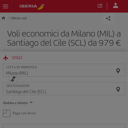
Skip to main content
Offerte voli
Voli economici da Milano (MIL) a
Santiago del Cile (SCL) da 979 €
VOLO
CITTÀ DI PARTENZA
DESTINAZIONE
Seleziona
Andata e ritorno
un'opzione
Paga con Avios