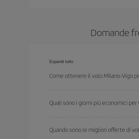
Domande freq
Espandi tutto
Come ottenere il volo Milano-Vigo 
Puoi risparmiare sul biglietto aereo Milano-Vigo-dest
orari di andata e ritorno.
Quali sono i giorni più economici per
Per sapere in quali giorni i voli sono più convenien
date hai in mente di viaggiare. Ti mostreremo i vo
Quando sono le migliori offerte di vo
l'offerta migliore. Inoltre, cerca tra le diverse opz