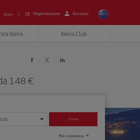
Registraszione
Accesso
Aiuto
nza Iberia
Iberia Club
 da 148 €
ulti
Cerca
 giorno/mese/anno
Più economica