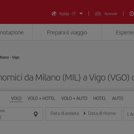
Italia - IT
Aziende
enotazione
Prepara il viaggio
Esperie
ilano - Vigo
nomici da Milano (MIL) a Vigo (VGO)
VOLO
VOLO + HOTEL
VOLO + AUTO
HOTEL
AUTO
ONE
Data di andata
Data di ritorno
1
Ad
Inserisci la data nel formato giorno/mese/anno
Inserisci la data nel formato