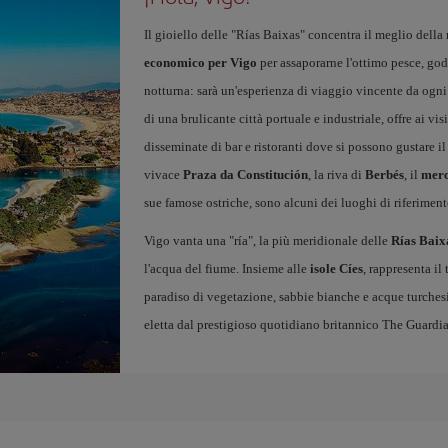
Il gioiello delle "Rías Baixas" concentra il meglio della
economico per Vigo
per assaporarne l'ottimo pesce, gode
notturna: sarà un'esperienza di viaggio vincente da ogni 
di una brulicante città portuale e industriale, offre ai vis
disseminate di bar e ristoranti dove si possono gustare il
vivace
Praza da Constitución
, la riva di
Berbés
, il
merc
sue famose ostriche, sono alcuni dei luoghi di riferiment
Vigo vanta una "ría", la più meridionale delle
Rías Baix
l'acqua del fiume. Insieme alle
isole Cíes
, rappresenta il
paradiso di vegetazione, sabbie bianche e acque turchesi
eletta dal prestigioso quotidiano britannico The Guardi