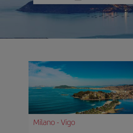
un'opzione
Milano
-
Vigo