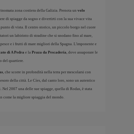
 rinomata zona costiera della Galizia. Prenota un
volo
re di spiagge da sogno e divertirti con la sua vivace vita
punto di vista. Il centro storico, un piccolo borgo nel cuore
itatori un labirinto di stradine che si snodano fino al mare,
 pesce e i frutti di mare migliori della Spagna. L'imponente e
ato di A Pedra
e la
Praza da Pescadería
, dove assaporare le
o del quartiere.
as
, che scorre in profondità nella terra per mescolarsi con
 tesoro della città. Le Cíes, dal canto loro, sono un autentico
. Nel 2007 una delle sue spiagge, quella di Rodas, è stata
an come la migliore spiaggia del mondo.