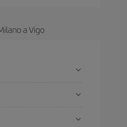
Milano a Vigo
 hai una certa flessibilità rispetto alle date e agli
a da dove stai volando, dove vuoi andare e in quali
icini
, sia andata che ritorno, per aiutarti a trovare
ncora di più sul prezzo del biglietto.