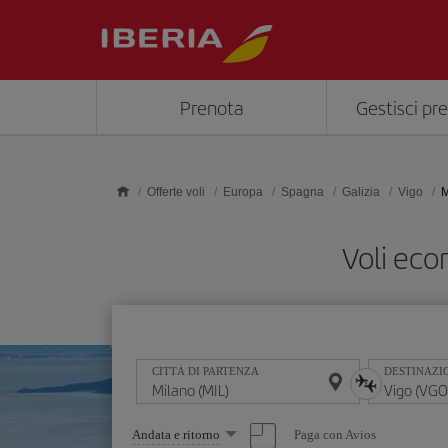
Skip to main content
Prenota
Gestisci pr
Offerte voli
Europa
Spagna
Galizia
Vigo
M
Voli eco
CITTÀ DI PARTENZA
DESTINAZI
Seleziona
Paga con Avios
Andata e ritorno