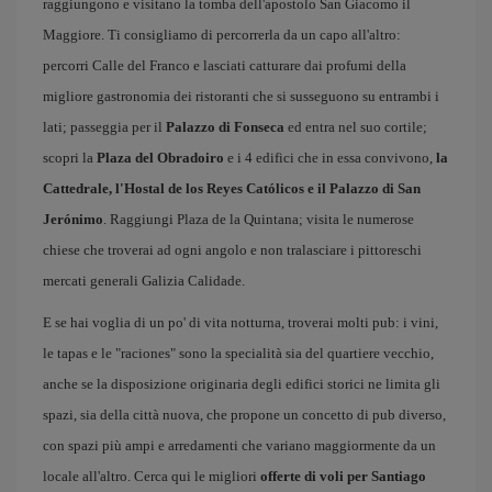
raggiungono e visitano la tomba dell'apostolo San Giacomo il
Maggiore. Ti consigliamo di percorrerla da un capo all'altro:
percorri Calle del Franco e lasciati catturare dai profumi della
migliore gastronomia dei ristoranti che si susseguono su entrambi i
lati; passeggia per il
Palazzo di Fonseca
ed entra nel suo cortile;
scopri la
Plaza del Obradoiro
e i 4 edifici che in essa convivono,
la
Cattedrale, l'Hostal de los Reyes Católicos e il Palazzo di San
Jerónimo
. Raggiungi Plaza de la Quintana; visita le numerose
chiese che troverai ad ogni angolo e non tralasciare i pittoreschi
mercati generali Galizia Calidade.
E se hai voglia di un po' di vita notturna, troverai molti pub: i vini,
le tapas e le "raciones" sono la specialità sia del quartiere vecchio,
anche se la disposizione originaria degli edifici storici ne limita gli
spazi, sia della città nuova, che propone un concetto di pub diverso,
con spazi più ampi e arredamenti che variano maggiormente da un
locale all'altro. Cerca qui le migliori
offerte di voli per Santiago