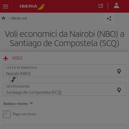
Skip to main content
Offerte voli
Voli economici da Nairobi (NBO) a
Santiago de Compostela (SCQ)
VOLO
CITTÀ DI PARTENZA
DESTINAZIONE
Seleziona
Andata e ritorno
un'opzione
Paga con Avios