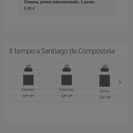
Cinema, prima internazionale, 1 posto
8,00 €
Il tempo a Santiago de Compostela
Gennaio
Febbraio
Marzo
11º
/
4º
12º
/
4º
14º
/
5º