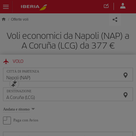
Skip to main content
Offerte voli
Voli economici da Napoli (NAP) a
A Coruña (LCG) da 377 €
VOLO
CITTÀ DI PARTENZA
DESTINAZIONE
Seleziona
Andata e ritorno
un'opzione
Paga con Avios