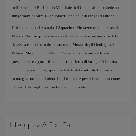
nell'elenco del Patrimonio Mondiale dell'Umanità), e possiede un
lungomare
di oltre 12 chilometri, uno dei più lunghi d'Europa.
L'offerta di musei è ampia: l'
Aquarium Finisterrae
con la Casa dei
Pesci, il
Domus
, primo museo dedicato all'essere umano e perfetto
da visitare con i bambini, o ancora il
Museo degli Orologi
nel
Palazzo Municipale di María Pita sono tre opzioni da tenere
presente. E se approfitti nella nostra
offerta di voli
per A Coruña,
anche la gastronomia, specchio fedele del contrasto tra mare e
montagna, non ti deluderà: frutti di mare e pesce fresco, così come
alcune delle migliori carni bovine del mondo.
Il tempo a A Coruña