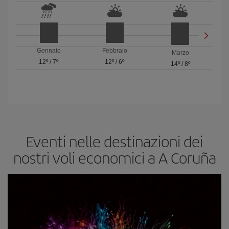
Gennaio
Febbraio
Marzo
12º
/
7º
12º
/
6º
14º
/
8º
Eventi nelle destinazioni dei
nostri voli economici a A Coruña