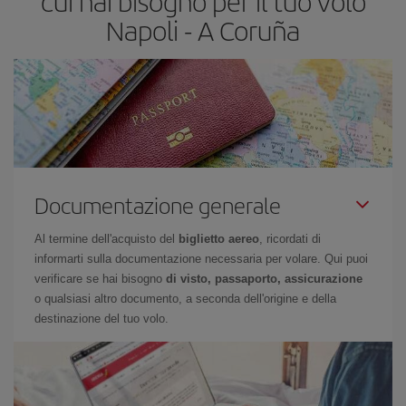
cui hai bisogno per il tuo volo
scegliere il prezzo più conveniente.
Napoli - A Coruña
Documentazione generale
Al termine dell'acquisto del
biglietto aereo
, ricordati di
informarti sulla documentazione necessaria per volare. Qui puoi
verificare se hai bisogno
di visto, passaporto, assicurazione
o qualsiasi altro documento, a seconda dell'origine e della
destinazione del tuo volo.