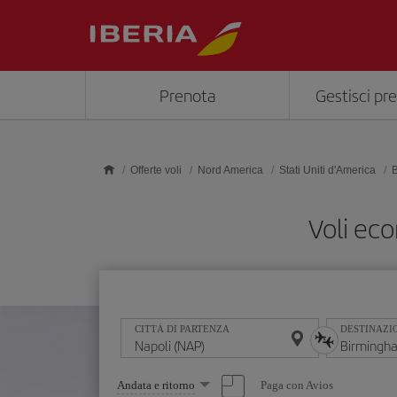
Skip to main content
Prenota
Gestisci pr
Offerte voli
Nord America
Stati Uniti d'America
Voli ec
CITTÀ DI PARTENZA
DESTINAZI
Seleziona
Paga con Avios
Andata e ritorno