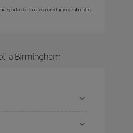
all'aeroporto che ti collega direttamente al centro
.
oli a Birmingham
icipo e hai una certa flessibilità rispetto alle