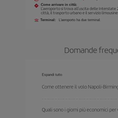
Come arrivare in città:
L'aeroporto si trova all'uscita delle Interstate
città, il trasporto urbano e il servizio limousine
Terminal:
L'aeroporto ha due terminal.
Domande frequen
Espandi tutto
Come ottenere il volo Napoli-Birmi
Puoi risparmiare sul biglietto aereo Napoli-Birmingh
date e agli orari di andata e ritorno.
Quali sono i giorni più economici pe