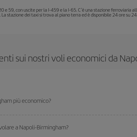
 20 e 59, con uscite per la I-459 e la I-65. C'è una stazione ferroviaria 
. La stazione dei taxi si trova al piano terra ed è disponibile 24 ore su 24
ti sui nostri voli economici da Nap
ngham più economico?
am-dest e ottenere il volo più economico se eviti l'alta stagione, acquisti in ant
r volare a Napoli-Birmingham?