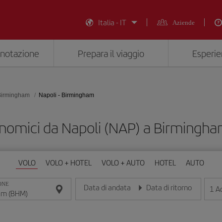
Italia - IT
Aziende
enotazione
Prepara il viaggio
Esperie
Birmingham
Napoli - Birmingham
onomici da Napoli (NAP) a Birmingh
VOLO
VOLO + HOTEL
VOLO + AUTO
HOTEL
AUTO
ONE
Data di andata
Data di ritorno
1
Ad
Inserisci la data nel formato giorno/mese/anno
Inserisci la data nel formato