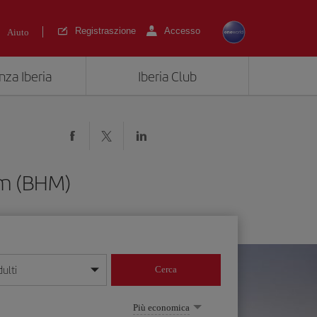
Registraszione
Accesso
Aiuto
nza Iberia
Iberia Club
am (BHM)
ulti
Cerca
 giorno/mese/anno
Più economica