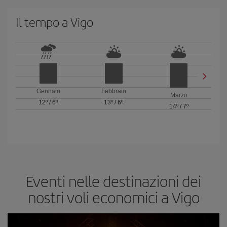
Il tempo a Vigo
Gennaio
Febbraio
Marzo
12º
/
6º
13º
/
6º
14º
/
7º
Eventi nelle destinazioni dei
nostri voli economici a Vigo