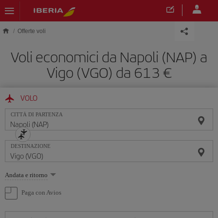
Skip to main content
Offerte voli
Voli economici da Napoli (NAP) a
Vigo (VGO) da 613 €
VOLO
CITTÀ DI PARTENZA
DESTINAZIONE
Seleziona
Andata e ritorno
un'opzione
Paga con Avios