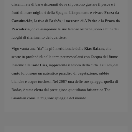
disseminate di bar e ristoranti dove si possono gustare il pesce e i
frutti di mare migliori della Spagna. L'imponente e vivace
Praza da
Constitución
, la riva di
Berbés
, il
mercato di A Pedra
e la
Praza da
Pescadería
, dove assaporare le sue famose ostriche, sono alcuni dei
luoghi di riferimento del quartiere.
Vigo vanta una "ría", la più meridionale delle
Rías Baixas
, che
scorre in profondità nella terra per mescolarsi con l'acqua del fiume.
Insieme alle
isole Cíes
, rappresenta il tesoro della città. Le Cíes, dal
canto loro, sono un autentico paradiso di vegetazione, sabbie
bianche e acque turchesi. Nel 2007 una delle sue spiagge, quella di
Rodas, è stata eletta dal prestigioso quotidiano britannico The
Guardian come la migliore spiaggia del mondo.