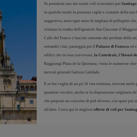
Se prenderai uno dei nostri voli economici per
Santiago
in qualche modo la presenza vigile e costante della sua 
suggestiva, meta ogni anno di migliaia di pellegrini ch
visitano la tomba dell'apostolo San Giacomo il Maggiore.
Calle del Franco e lasciati catturare dai profumi della m
entrambi i lati; passeggia per il
Palazzo di Fonseca
ed en
edifici che in essa convivono,
la Cattedrale, l'Hostal d
Raggiungi Plaza de la Quintana; visita le numerose chies
mercati generali Galizia Calidade.
E se hai voglia di un po' di vita notturna, troverai molti p
quartiere vecchio, anche se la disposizione originaria degl
che propone un concetto di pub diverso, con spazi più 
all'altro. Cerca qui le migliori
offerte di voli per Santia