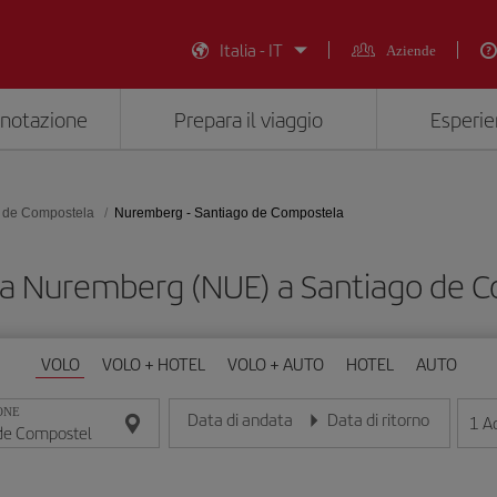
Italia - IT
Aziende
enotazione
Prepara il viaggio
Esperie
 de Compostela
Nuremberg - Santiago de Compostela
da Nuremberg (NUE) a Santiago de 
VOLO
VOLO + HOTEL
VOLO + AUTO
HOTEL
AUTO
ONE
Data di andata
Data di ritorno
1
Ad
Inserisci la data nel formato giorno/mese/anno
Inserisci la data nel formato