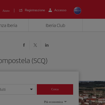
Registraszione
Accesso
Aiuto
nza Iberia
Iberia Club
Compostela (SCQ)
ulti
Cerca
 giorno/mese/anno
Più economica