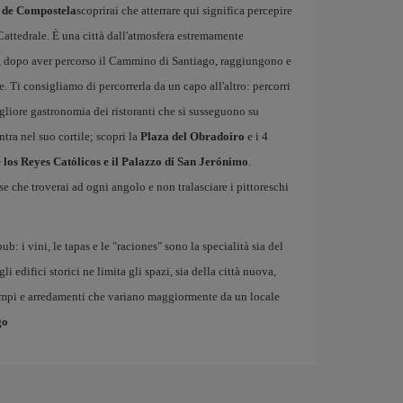
 de Compostela
scoprirai che atterrare qui significa percepire
Cattedrale. È una città dall'atmosfera estremamente
e, dopo aver percorso il Cammino di Santiago, raggiungono e
 Ti consigliamo di percorrerla da un capo all'altro: percorri
igliore gastronomia dei ristoranti che si susseguono su
tra nel suo cortile; scopri la
Plaza del Obradoiro
e i 4
e los Reyes Católicos e il Palazzo di San Jerónimo
.
e che troverai ad ogni angolo e non tralasciare i pittoreschi
ub: i vini, le tapas e le "raciones" sono la specialità sia del
i edifici storici ne limita gli spazi, sia della città nuova,
ampi e arredamenti che variano maggiormente da un locale
go