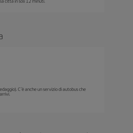
 città in soli 12 minuti.
a
(pedaggio). C'è anche un servizio di autobus che
rrivi.