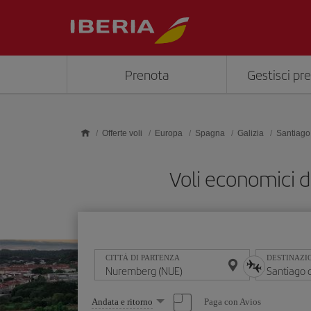
Skip to main content
Prenota
Gestisci pr
Offerte voli
Europa
Spagna
Galizia
Santiago
Voli economici 
CITTÀ DI PARTENZA
DESTINAZI
Seleziona
Paga con Avios
Andata e ritorno