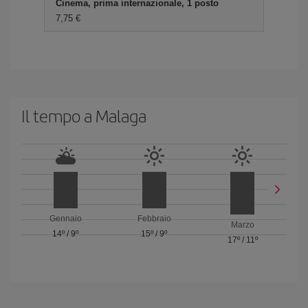
Cinema, prima internazionale, 1 posto
7,75 €
Il tempo a Malaga
Gennaio
Febbraio
Marzo
14º
/
9º
15º
/
9º
17º
/
11º