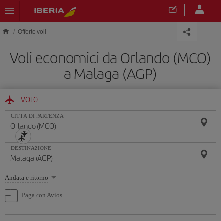
Skip to main content
Offerte voli
Voli economici da Orlando (MCO)
a Malaga (AGP)
VOLO
CITTÀ DI PARTENZA
DESTINAZIONE
Seleziona
Andata e ritorno
un'opzione
Paga con Avios