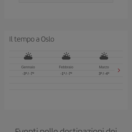
Il tempo a Oslo
Gennaio
Febbraio
Marzo
-3º
/
-7º
-1º
/
-7º
3º
/
-4º
Eventi nelle destinazioni dei