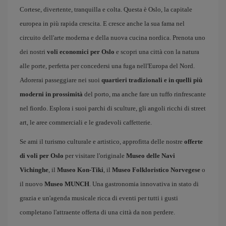
Cortese, divertente, tranquilla e colta. Questa è Oslo, la capitale
europea in più rapida crescita. E cresce anche la sua fama nel
circuito dell'arte moderna e della nuova cucina nordica. Prenota uno
dei nostri
voli economici per Oslo
e scopri una città con la natura
alle porte, perfetta per concedersi una fuga nell'Europa del Nord.
Adorerai passeggiare nei suoi
quartieri tradizionali e in quelli più
moderni in prossimità
del porto, ma anche fare un tuffo rinfrescante
nel fiordo. Esplora i suoi parchi di sculture, gli angoli ricchi di street
art, le aree commerciali e le gradevoli caffetterie.
Se ami il turismo culturale e artistico, approfitta delle nostre
offerte
di voli per Oslo
per visitare l'originale
Museo delle Navi
Vichinghe
, il
Museo Kon-Tiki
, il
Museo Folkloristico Norvegese
o
il nuovo
Museo MUNCH
. Una gastronomia innovativa in stato di
grazia e un'agenda musicale ricca di eventi per tutti i gusti
completano l'attraente offerta di una città da non perdere.