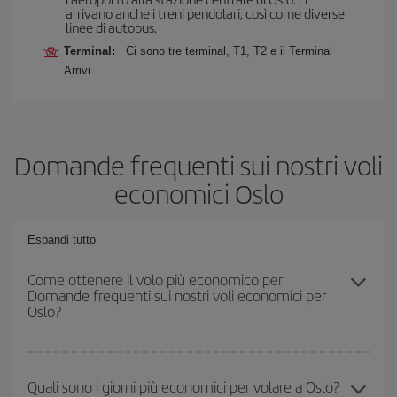
arrivano anche i treni pendolari, così come diverse
linee di autobus.
Terminal:
Ci sono tre terminal, T1, T2 e il Terminal
Arrivi.
Domande frequenti sui nostri voli
economici Oslo
Espandi tutto
Come ottenere il volo più economico per
Domande frequenti sui nostri voli economici per
Oslo?
Puoi risparmiare sul biglietto aereo e ottenere il volo più
economico se eviti l'alta stagione, acquisti in anticipo e hai una
Quali sono i giorni più economici per volare a Oslo?