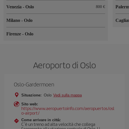
Venezia
-
Oslo
Paler
800 €
Milano
-
Oslo
Caglia
Firenze
-
Oslo
Aeroporto di Oslo
Oslo-Gardermoen
Situazione:
Oslo
Vedi sulla mappa
Sito web:
https://www.aeropuertoinfo.com/aeropuertos/osl
o-airport/
Come arrivare in città:
C'è un treno ad alta velocità che collega
l'aeroporto alla stazione centrale di Oslo. Lì