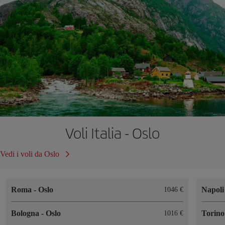
Voli Italia - Oslo
Vedi i voli da Oslo
Roma
-
Oslo
Napol
1046 €
Bologna
-
Oslo
Torin
1016 €