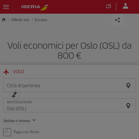
Skip to main content
Offerte voli
Europa
Voli economici per Oslo (OSL) da
800 €
VOLO
Città di partenza
DESTINAZIONE
Seleziona
Andata e ritorno
un'opzione
Paga con Avios