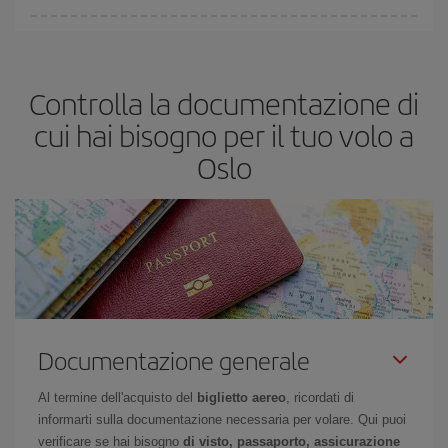
economici
.
In Iberia abbiamo diverse tariffe per garantirti il miglior prezzo in
base alle tue esigenze di viaggio. La tariffa base ti assicura il volo
più economico.
Controlla la documentazione di
cui hai bisogno per il tuo volo a
Oslo
Documentazione generale
Al termine dell'acquisto del
biglietto aereo
, ricordati di
informarti sulla documentazione necessaria per volare. Qui puoi
verificare se hai bisogno
di visto, passaporto, assicurazione