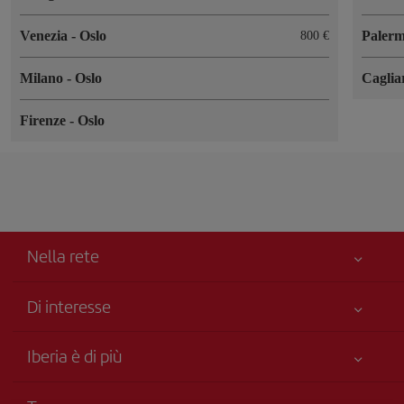
Venezia
-
Oslo
Paler
800 €
Milano
-
Oslo
Caglia
Firenze
-
Oslo
Nella rete
Di interesse
Miglior Prezzo Garantito
Iberia è di più
La Sua sicurezza è una priorità
Novità e notizie
Accessibilità