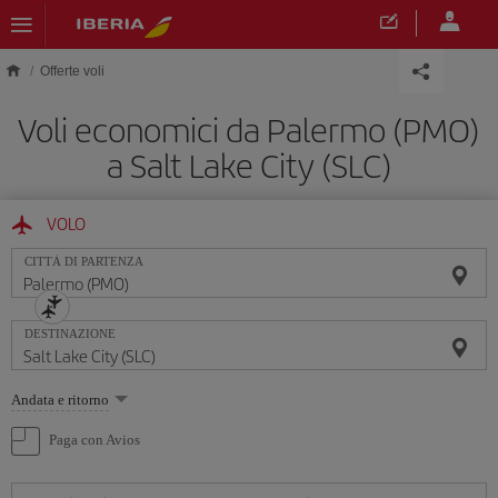
Skip to main content
Offerte voli
Voli economici da Palermo (PMO)
a Salt Lake City (SLC)
VOLO
CITTÀ DI PARTENZA
DESTINAZIONE
Seleziona
Andata e ritorno
un'opzione
Paga con Avios