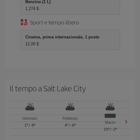
Benzina (1 L)
1,274 $
Sport e tempo libero
Cinema, prima internazionale, 1 posto
12,00 $
Il tempo a Salt Lake City
Gennaio
Febbraio
Marzo
1º
/
-8º
4º
/
-6º
10º
/
-2º