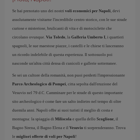
Se hai prenotato uno dei nostri
voli economici per Napoli
, devi
assolutamente visitarne l'incredibile centro storico, con le sue strade
curiose e misteriose, brulicanti di vita e di motociclette che
circolano ovunque.
Via Toledo
, la
Galleria Umberto I
, i quartieri
spagnoli, le sue maestose piazze, i castelli e le chiese ti lasceranno
un ricordo indelebile di questa esperienza. Il sottosuolo poi
nasconde un'altra città densa di cunicoli e gallerie sotterranee.
Se sei un cultore della romanità, non puoi perderti l'impressionante
Parco Archeologico di Pompei
, citta sepolta dall'eruzione del
Vesuvio nel 79 d.C. Camminare per le strade di questo importante
sito archeologico è come fare un salto indietro nel tempo di oltre
duemila anni. Napoli offre ai suoi turisti il meglio di costa e
montagna: la spiaggia di
Miliscola
e quella dello
Scoglione
, il
Bagno Sirena, il Bagno Elena e il
Vesuvio
ti sorprenderanno. Trova
le
migliori offerte di voli per Napoli
!