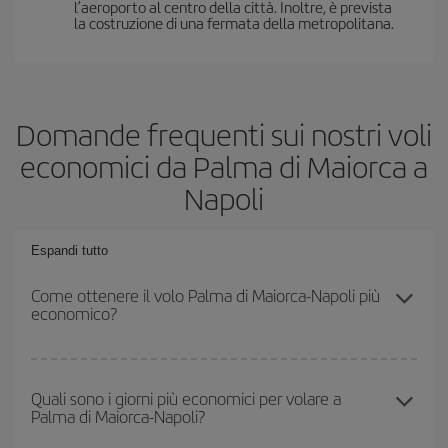
l’aeroporto al centro della città. Inoltre, è prevista
la costruzione di una fermata della metropolitana.
Domande frequenti sui nostri voli
economici da Palma di Maiorca a
Napoli
Espandi tutto
Come ottenere il volo Palma di Maiorca-Napoli più
economico?
Puoi risparmiare sul biglietto aereo Palma di Maiorca-Napoli-dest e
ottenere il volo più economico se eviti l'alta stagione, acquisti in
Quali sono i giorni più economici per volare a
Palma di Maiorca-Napoli?
anticipo e hai una certa flessibilità rispetto alle date e agli orari di
andata e ritorno.