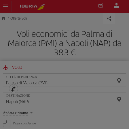
Skip to main content
Offerte voli
Voli economici da Palma di
Maiorca (PMI) a Napoli (NAP) da
383 €
VOLO
CITTÀ DI PARTENZA
DESTINAZIONE
Seleziona
Andata e ritorno
un'opzione
Paga con Avios