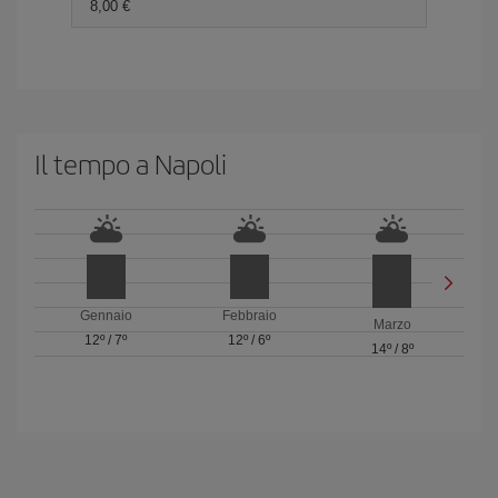
8,00 €
Il tempo a Napoli
Gennaio
Febbraio
Marzo
12º
/
7º
12º
/
6º
14º
/
8º