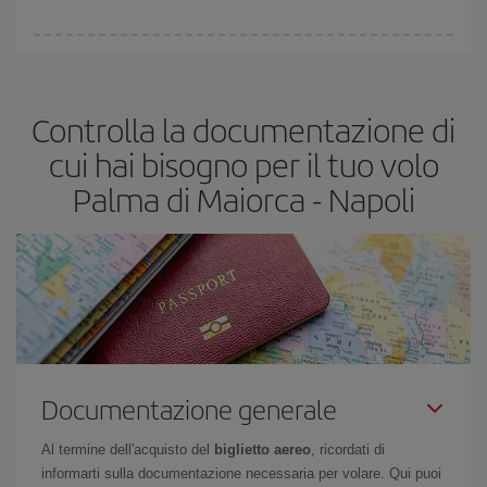
acquistare in anticipo è
fondamentale
per ottenere
voli
economici
.
In Iberia abbiamo diverse tariffe per garantirti il miglior prezzo in
base alle tue esigenze di viaggio. La tariffa base ti assicura il volo
più economico.
Controlla la documentazione di
cui hai bisogno per il tuo volo
Palma di Maiorca - Napoli
Documentazione generale
Al termine dell'acquisto del
biglietto aereo
, ricordati di
informarti sulla documentazione necessaria per volare. Qui puoi