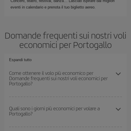
Concerti, teatro, festival, danza… Lasciati ispirare dai migliori
eventi in calendario e prenota il tuo biglietto aereo.
Domande frequenti sui nostri voli
economici per Portogallo
Espandi tutto
Come ottenere il volo più economico per
Domande frequenti sui nostri voli economici per
Portogallo?
Puoi risparmiare sul biglietto aereo e ottenere il volo più
economico se eviti l'alta stagione, acquisti in anticipo e hai una
Quali sono i giorni più economici per volare a
Portogallo?
certa flessibilità rispetto alle date e agli orari di andata e ritorno.
Inoltre, se non hai deciso una destinazione specifica per il tuo
viaggio, dai un'occhiata alle nostre offerte e lasciati ispirare:
Per sapere in quali giorni i voli sono più convenienti, devi solo