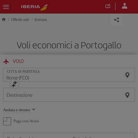
Skip to main content
Offerte voli
Europa
Voli economici a Portogallo
VOLO
CITTÀ DI PARTENZA
Destinazione
Seleziona
Andata e ritorno
un'opzione
Paga con Avios