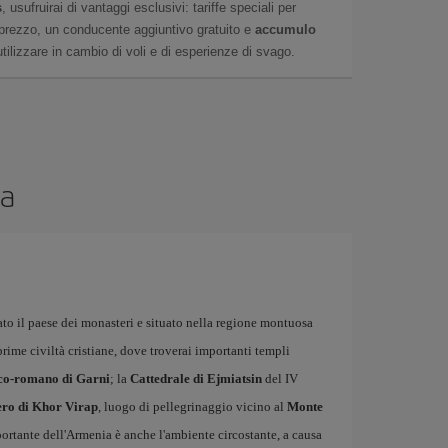
s
, usufruirai di vantaggi esclusivi: tariffe speciali per
r prezzo, un conducente aggiuntivo gratuito e
accumulo
tilizzare in cambio di voli e di esperienze di svago.
ia
to il paese dei monasteri e situato nella regione montuosa
rime civiltà cristiane, dove troverai importanti templi
co-romano di Garni
; la
Cattedrale di Ejmiatsin
del IV
ro di Khor Virap
, luogo di pellegrinaggio vicino al
Monte
portante dell'Armenia è anche l'ambiente circostante, a causa