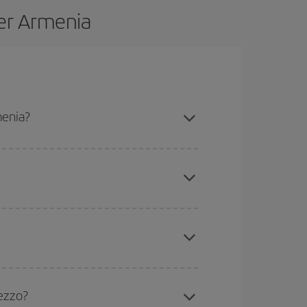
per Armenia
menia?
ssibilità rispetto alle date e agli orari di andata e
rare: troverai sicuramente il volo più economico.
a da dove stai volando, dove vuoi andare e in quali
icini
, sia andata che ritorno, per aiutarti a trovare
ncora di più sul prezzo del biglietto.
ua e i periodi delle vacanze scolastiche sono
ù è probabile che i prezzi siano convenienti.
rezzo?