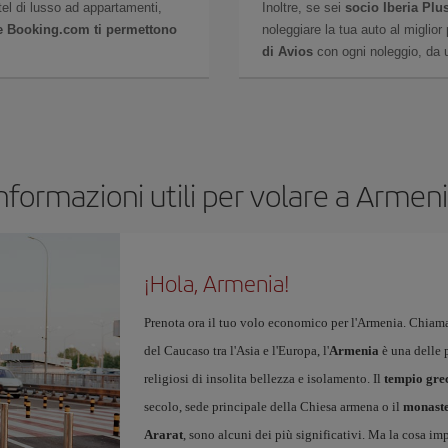
otel di lusso ad appartamenti,
Inoltre, se sei
socio Iberia Plu
 e Booking.com ti permettono
noleggiare la tua auto al miglio
di Avios
con ogni noleggio, da u
nformazioni utili per volare a Armen
¡Hola, Armenia!
Prenota ora il tuo volo economico per l'Armenia. Chiama
del Caucaso tra l'Asia e l'Europa, l'
Armenia
è una delle p
religiosi di insolita bellezza e isolamento. Il
tempio gre
secolo, sede principale della Chiesa armena o il
monaste
Ararat
, sono alcuni dei più significativi. Ma la cosa im