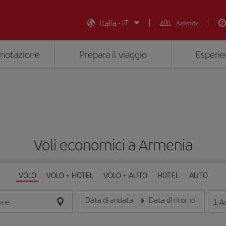
Italia - IT
Aziende
enotazione
Prepara il viaggio
Esperie
Voli economici a Armenia
VOLO
VOLO + HOTEL
VOLO + AUTO
HOTEL
AUTO
Data di andata
Data di ritorno
1
Ad
one
Inserisci la data nel formato giorno/mese/anno
Inserisci la data nel formato