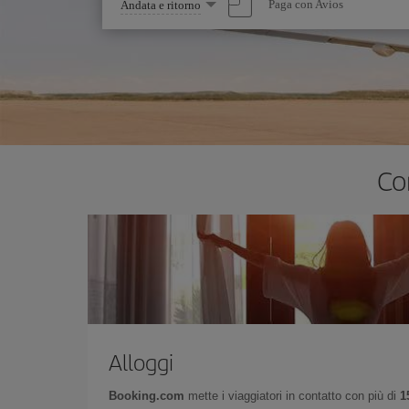
Seleziona
Paga con Avios
Andata e ritorno
un'opzione
Co
Alloggi
Booking.com
mette i viaggiatori in contatto con più di
1