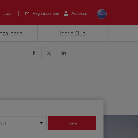
Registraszione
Accesso
Aiuto
nza Iberia
Iberia Club
ulti
Cerca
 giorno/mese/anno