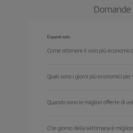
Domande fr
Espandi tutto
Come ottenere il volo più economico
Puoi risparmiare sul biglietto aereo e ottenere il vo
ritorno. Inoltre, se non hai deciso una destinazione
Quali sono i giorni più economici per
Per sapere in quali giorni i voli sono più convenien
date hai in mente di viaggiare. Ti mostreremo i vo
Quando sono le migliori offerte di v
l'offerta migliore. Inoltre, cerca tra le diverse opz
Puoi usufruire di voli più economici viaggiando
fu
alta stagione. Inoltre, soprattutto se stai pensan
Che giorno della settimana è miglior