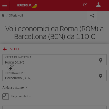
Skip to main content
Offerte voli
Voli economici da Roma (ROM) a
Barcellona (BCN) da 110 €
VOLO
CITTÀ DI PARTENZA
DESTINAZIONE
Seleziona
Andata e ritorno
un'opzione
Paga con Avios