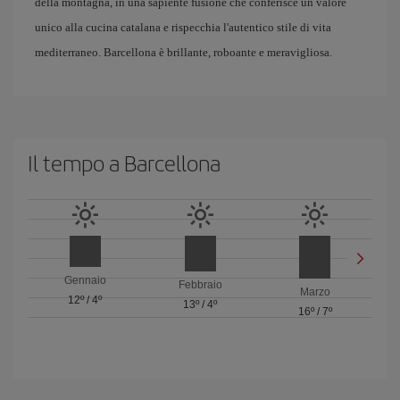
della montagna, in una sapiente fusione che conferisce un valore
unico alla cucina catalana e rispecchia l'autentico stile di vita
mediterraneo. Barcellona è brillante, roboante e meravigliosa.
Il tempo a Barcellona
Gennaio
Febbraio
Marzo
12º
/
4º
13º
/
4º
16º
/
7º