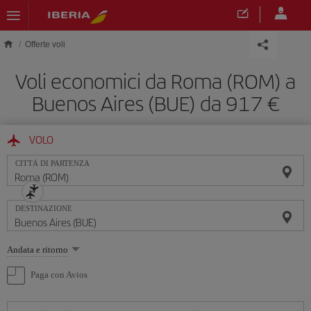
Skip to main content
Offerte voli
Voli economici da Roma (ROM) a
Buenos Aires (BUE) da 917 €
VOLO
CITTÀ DI PARTENZA
DESTINAZIONE
Seleziona
Andata e ritorno
un'opzione
Paga con Avios