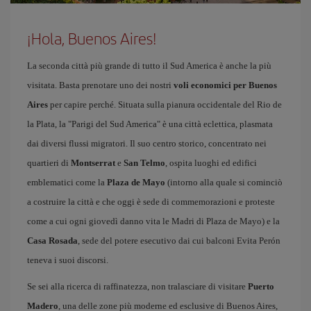
¡Hola, Buenos Aires!
La seconda città più grande di tutto il Sud America è anche la più
visitata. Basta prenotare uno dei nostri
voli economici per Buenos
Aires
per capire perché. Situata sulla pianura occidentale del Rio de
la Plata, la "Parigi del Sud America" è una città eclettica, plasmata
dai diversi flussi migratori. Il suo centro storico, concentrato nei
quartieri di
Montserrat
e
San Telmo
, ospita luoghi ed edifici
emblematici come la
Plaza de Mayo
(intorno alla quale si cominciò
a costruire la città e che oggi è sede di commemorazioni e proteste
come a cui ogni giovedì danno vita le Madri di Plaza de Mayo) e la
Casa Rosada
, sede del potere esecutivo dai cui balconi Evita Perón
teneva i suoi discorsi.
Se sei alla ricerca di raffinatezza, non tralasciare di visitare
Puerto
Madero
, una delle zone più moderne ed esclusive di Buenos Aires,