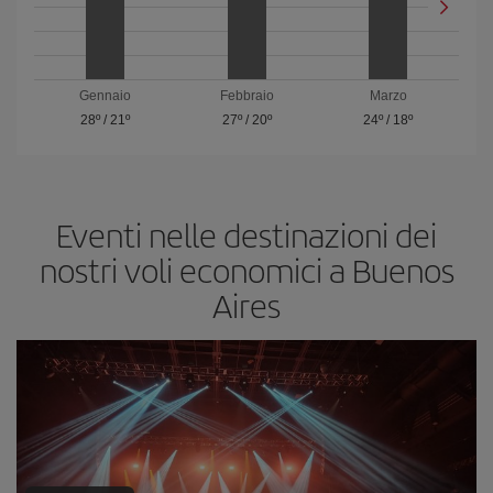
Gennaio
Febbraio
Marzo
28º
/
21º
27º
/
20º
24º
/
18º
Eventi nelle destinazioni dei
nostri voli economici a Buenos
Aires