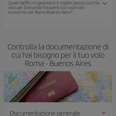
prezzi che potrai trovare. I prezzi dipendono dal numero di posti
Quale tariffa mi garantisce il miglior prezzo sul mio
volo per Domande frequenti sui nostri voli
rimasti sul volo e dal fatto che le tariffe più economiche
economici per Roma-Buenos Aires?
(Economy) siano disponibili o si vadano esaurendo. Pertanto,
acquistare in anticipo è
fondamentale
per ottenere
voli
economici
.
In Iberia abbiamo diverse tariffe per garantirti il miglior prezzo in
base alle tue esigenze di viaggio. La tariffa base ti assicura il volo
più economico.
Controlla la documentazione di
cui hai bisogno per il tuo volo
Roma - Buenos Aires
Documentazione generale