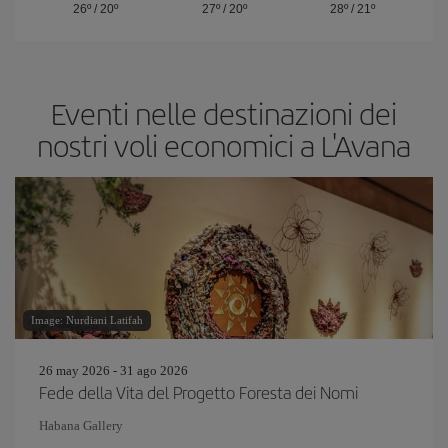
26º
/
20º
27º
/
20º
28º
/
21º
Eventi nelle destinazioni dei
nostri voli economici a L'Avana
Image: Nurdiani Latifah
26 may 2026 - 31 ago 2026
Fede della Vita del Progetto Foresta dei Nomi
Habana Gallery