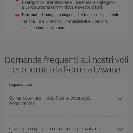
L'aeroporto internazionale José Martí è collegato
all'area urbana con minibus, navette e taxi.
Terminal:
L'aeroporto dispone di 4 terminal: 1 per i voli
nazionali, 2 e 3 per i voli internazionali e 5 per una
specifica compagnia aerea.
Domande frequenti sui nostri voli
economici da Roma a L'Avana
Espandi tutto
Come ottenere il volo Roma-L'Avana più
economico?
Puoi risparmiare sul biglietto aereo Roma-L'Avana-dest e ottenere
il volo più economico se eviti l'alta stagione, acquisti in anticipo e
Quali sono i giorni più economici per volare a
hai una certa flessibilità rispetto alle date e agli orari di andata e