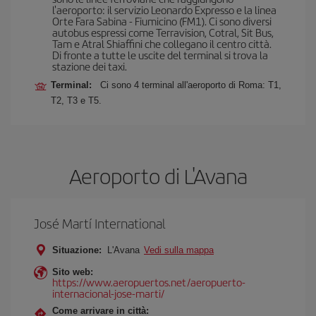
l'aeroporto: il servizio Leonardo Expresso e la linea
Orte Fara Sabina - Fiumicino (FM1). Ci sono diversi
autobus espressi come Terravision, Cotral, Sit Bus,
Tam e Atral Shiaffini che collegano il centro città.
Di fronte a tutte le uscite del terminal si trova la
stazione dei taxi.
Terminal:
Ci sono 4 terminal all'aeroporto di Roma: T1,
T2, T3 e T5.
Aeroporto di L'Avana
José Martí International
Situazione:
L'Avana
Vedi sulla mappa
Sito web:
https://www.aeropuertos.net/aeropuerto-
internacional-jose-marti/
Come arrivare in città: