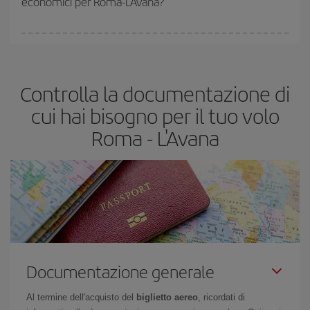
economici per Roma-L'Avana?
(Economy) siano disponibili o si vadano esaurendo. Pertanto,
acquistare in anticipo è
fondamentale
per ottenere
voli
economici
.
In Iberia abbiamo diverse tariffe per garantirti il miglior prezzo in
base alle tue esigenze di viaggio. La tariffa base ti assicura il volo
più economico.
Controlla la documentazione di
cui hai bisogno per il tuo volo
Roma - L'Avana
Documentazione generale
Al termine dell'acquisto del
biglietto aereo
, ricordati di