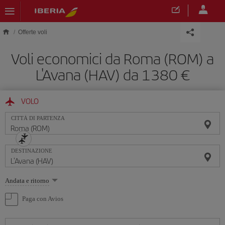
Skip to main content
Offerte voli
Voli economici da Roma (ROM) a
L'Avana (HAV) da 1380 €
VOLO
CITTÀ DI PARTENZA
DESTINAZIONE
Seleziona
Andata e ritorno
un'opzione
Paga con Avios