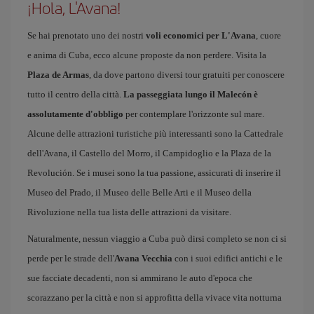
¡Hola, L'Avana!
Se hai prenotato uno dei nostri
voli economici per L'Avana
, cuore
e anima di Cuba, ecco alcune proposte da non perdere. Visita la
Plaza de Armas
, da dove partono diversi tour gratuiti per conoscere
tutto il centro della città.
La passeggiata lungo il Malecón è
assolutamente d'obbligo
per contemplare l'orizzonte sul mare.
Alcune delle attrazioni turistiche più interessanti sono la Cattedrale
dell'Avana, il Castello del Morro, il Campidoglio e la Plaza de la
Revolución. Se i musei sono la tua passione, assicurati di inserire il
Museo del Prado, il Museo delle Belle Arti e il Museo della
Rivoluzione nella tua lista delle attrazioni da visitare.
Naturalmente, nessun viaggio a Cuba può dirsi completo se non ci si
perde per le strade dell'
Avana Vecchia
con i suoi edifici antichi e le
sue facciate decadenti, non si ammirano le auto d'epoca che
scorazzano per la città e non si approfitta della vivace vita notturna