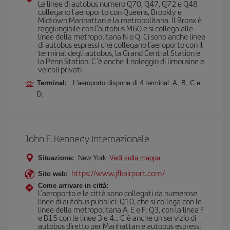
Le linee di autobus numero Q70, Q47, Q72 e Q48
collegano l'aeroporto con Queens, Brookly e
Midtown Manhattan e la metropolitana. Il Bronx è
raggiungibile con l'autobus M60 e si collega alle
linee della metropolitana N o Q. Ci sono anche linee
di autobus espressi che collegano l'aeroporto con il
terminal degli autobus, la Grand Central Station e
la Penn Station. C'è anche il noleggio di limousine e
veicoli privati.
Terminal:
L'aeroporto dispone di 4 terminal: A, B, C e
D.
John F. Kennedy Internazionale
Situazione:
New York
Vedi sulla mappa
https://www.jfkairport.com/
Sito web:
Come arrivare in città:
L'aeroporto e la città sono collegati da numerose
linee di autobus pubblici: Q10, che si collega con le
linee della metropolitana A, E e F; Q3, con la linea F
e B15 con le linee 3 e 4... C'è anche un servizio di
autobus diretto per Manhattan e autobus espressi