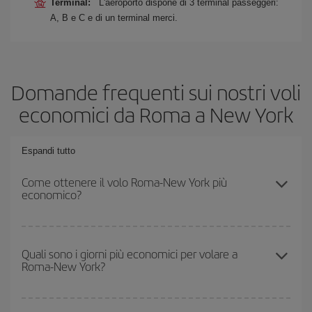
Terminal:
L'aeroporto dispone di 3 terminal passeggeri:
A, B e C e di un terminal merci.
Domande frequenti sui nostri voli
economici da Roma a New York
Espandi tutto
Come ottenere il volo Roma-New York più
economico?
Puoi risparmiare sul biglietto aereo Roma-New York-dest e
ottenere il volo più economico se eviti l'alta stagione, acquisti in
Quali sono i giorni più economici per volare a
Roma-New York?
anticipo e hai una certa flessibilità rispetto alle date e agli orari di
andata e ritorno.
Per sapere in quali giorni i voli sono più convenienti, devi solo