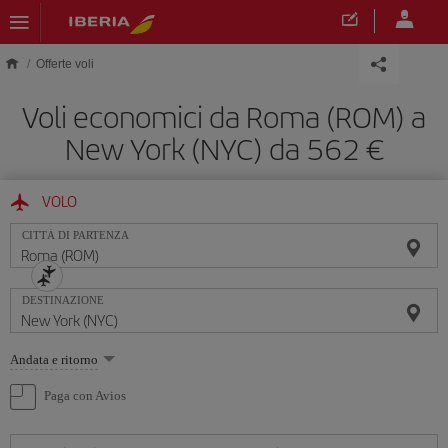
Skip to main content
Offerte voli
Voli economici da Roma (ROM) a
New York (NYC) da 562 €
VOLO
CITTÀ DI PARTENZA
DESTINAZIONE
Seleziona
Andata e ritorno
un'opzione
Paga con Avios