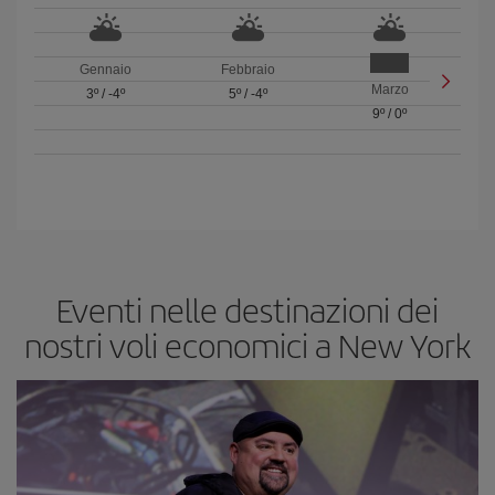
Gennaio
Febbraio
Marzo
3º
/
-4º
5º
/
-4º
9º
/
0º
Eventi nelle destinazioni dei
nostri voli economici a New York