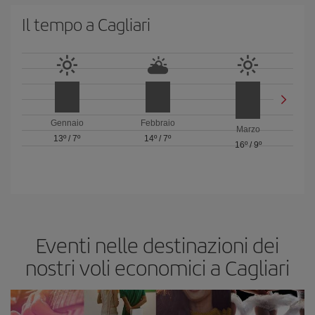
Il tempo a Cagliari
Gennaio
Febbraio
Marzo
13º
/
7º
14º
/
7º
16º
/
9º
Eventi nelle destinazioni dei
nostri voli economici a Cagliari