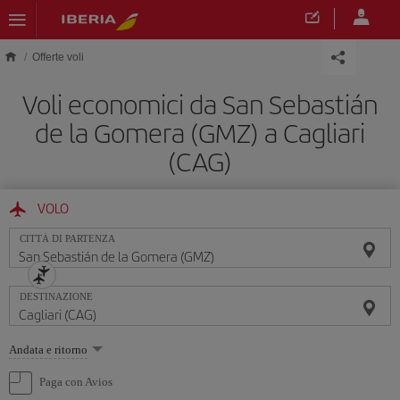
Skip to main content
Offerte voli
Voli economici da San Sebastián
de la Gomera (GMZ) a Cagliari
(CAG)
VOLO
CITTÀ DI PARTENZA
DESTINAZIONE
Seleziona
Andata e ritorno
un'opzione
Paga con Avios