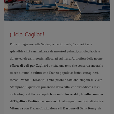
¡Hola, Cagliari!
Porta di ingresso della Sardegna meridionale, Cagliari è una
splendida città caratterizzata da maestosi palazzi, cupole, facciate
dorate ed eleganti portici affacciati sul mare. Approfitta delle nostre
offerte di voli per Cagliari
e visita una terra che conserva ancora le
tracce di tutte le culture che l'hanno popolata: fenici, cartaginesi,
romani, vandali, bizantini, arabi, pisani e catalano-aragonesi. Visita
Stampace
, il quartiere più antico della città, che custodisce i resti
archeologici della
necropoli fenicia di Tuvixeddu
, la
villa romana
di Tigellio
e l'
anfiteatro romano
. Un altro quartiere ricco di storia è
Vilanova
con Piazza Costituzione e il
Bastione di Saint Remy
, da