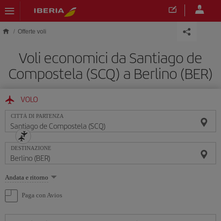
Skip to main content
Offerte voli
Voli economici da Santiago de
Compostela (SCQ) a Berlino (BER)
VOLO
CITTÀ DI PARTENZA
DESTINAZIONE
Seleziona
Andata e ritorno
un'opzione
Paga con Avios