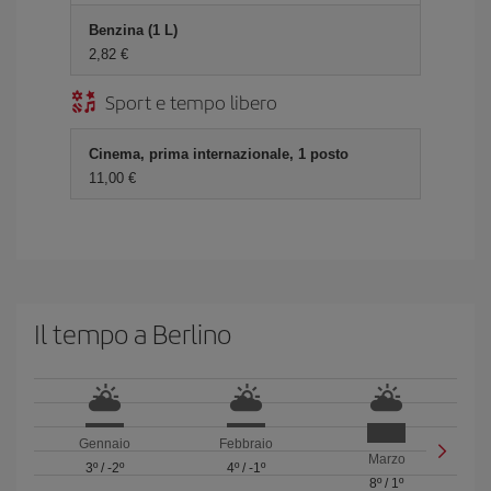
Benzina (1 L)
2,82 €
Sport e tempo libero
Cinema, prima internazionale, 1 posto
11,00 €
Il tempo a Berlino
Gennaio
Febbraio
Marzo
3º
/
-2º
4º
/
-1º
8º
/
1º