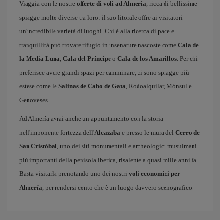
Viaggia con le nostre
offerte di voli ad Almeria
, ricca di bellissime
spiagge molto diverse tra loro: il suo litorale offre ai visitatori
un'incredibile varietà di luoghi. Chi è alla ricerca di pace e
tranquillità può trovare rifugio in insenature nascoste come
Cala de
la Media Luna
,
Cala del Príncipe
o
Cala de los Amarillos
. Per chi
preferisce avere grandi spazi per camminare, ci sono spiagge più
estese come le
Salinas de Cabo de Gata
, Rodoalquilar, Mónsul e
Genoveses.
Ad Almería avrai anche un appuntamento con la storia
nell'imponente fortezza dell'
Alcazaba
e presso le mura del
Cerro de
San Cristóbal
, uno dei siti monumentali e archeologici musulmani
più importanti della penisola iberica, risalente a quasi mille anni fa.
Basta visitarla prenotando uno dei nostri
voli economici per
Almería
, per rendersi conto che è un luogo davvero scenografico.