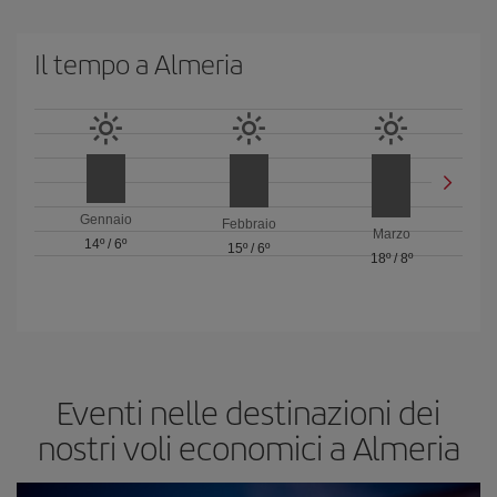
Il tempo a Almeria
Gennaio
Febbraio
Marzo
14º
/
6º
15º
/
6º
18º
/
8º
Eventi nelle destinazioni dei
nostri voli economici a Almeria