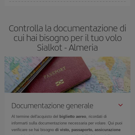
Puoi trovare voli economici in qualsiasi giorno della settimana. I
segreti per trovare i prezzi migliori sono
giocare d'anticipo ed
essere flessibili.
Normalmente
quanto prima
prenoti i tuoi
Controlla la documentazione di
biglietti aerei, tanto più saranno convenienti. Inoltre, se cerchi i
voli con una certa flessibilità di date e orari di viaggio, potrai
cui hai bisogno per il tuo volo
scegliere il prezzo più conveniente.
Sialkot - Almeria
Documentazione generale
Al termine dell'acquisto del
biglietto aereo
, ricordati di
informarti sulla documentazione necessaria per volare. Qui puoi
verificare se hai bisogno
di visto, passaporto, assicurazione