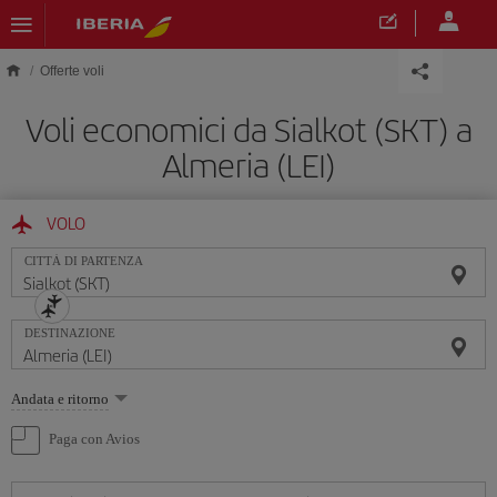
Skip to main content
Offerte voli
Voli economici da Sialkot (SKT) a
Almeria (LEI)
VOLO
CITTÀ DI PARTENZA
DESTINAZIONE
Seleziona
Andata e ritorno
un'opzione
Paga con Avios