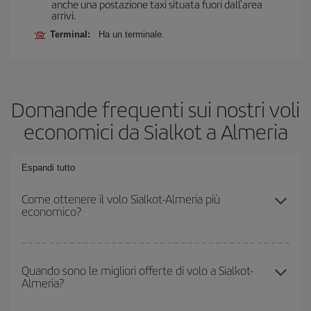
anche una postazione taxi situata fuori dall'area
arrivi.
Terminal:
Ha un terminale.
Domande frequenti sui nostri voli
economici da Sialkot a Almeria
Espandi tutto
Come ottenere il volo Sialkot-Almeria più
economico?
Puoi risparmiare sul biglietto aereo Sialkot-Almeria-dest e ottenere
il volo più economico se eviti l'alta stagione, acquisti in anticipo e
Quando sono le migliori offerte di volo a Sialkot-
Almeria?
hai una certa flessibilità rispetto alle date e agli orari di andata e
ritorno.