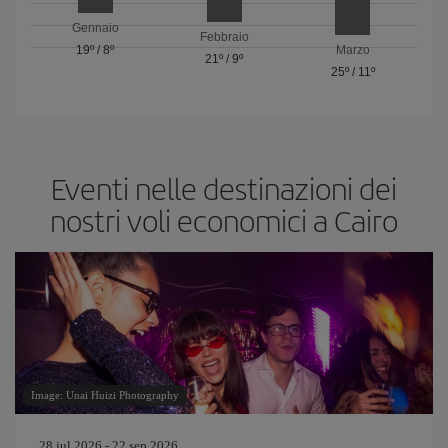
Gennaio
Febbraio
19º
/
8º
Marzo
21º
/
9º
25º
/
11º
Eventi nelle destinazioni dei
nostri voli economici a Cairo
Image: Unai Huizi Photography
28 jul 2026 - 22 sep 2026