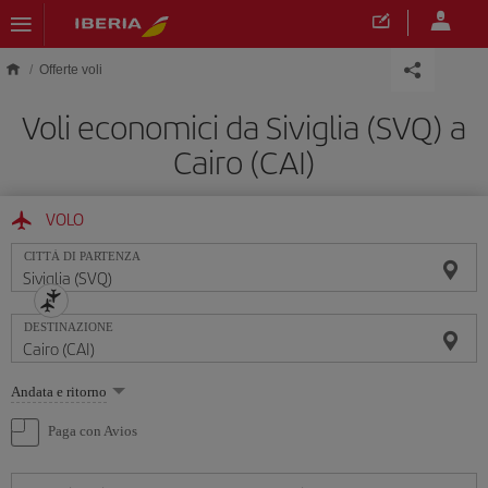
Skip to main content
Offerte voli
Voli economici da Siviglia (SVQ) a
Cairo (CAI)
VOLO
CITTÀ DI PARTENZA
DESTINAZIONE
Seleziona
Andata e ritorno
un'opzione
Paga con Avios