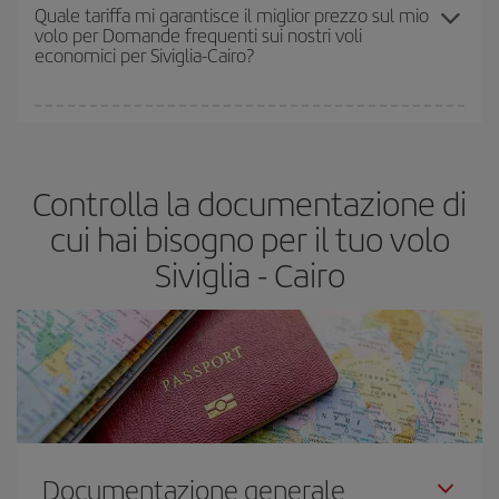
prezzi che potrai trovare. I prezzi dipendono dal numero di posti
Quale tariffa mi garantisce il miglior prezzo sul mio
volo per Domande frequenti sui nostri voli
rimasti sul volo e dal fatto che le tariffe più economiche
economici per Siviglia-Cairo?
(Economy) siano disponibili o si vadano esaurendo. Pertanto,
acquistare in anticipo è
fondamentale
per ottenere
voli
economici
.
In Iberia abbiamo diverse tariffe per garantirti il miglior prezzo in
base alle tue esigenze di viaggio. La tariffa base ti assicura il volo
più economico.
Controlla la documentazione di
cui hai bisogno per il tuo volo
Siviglia - Cairo
Documentazione generale