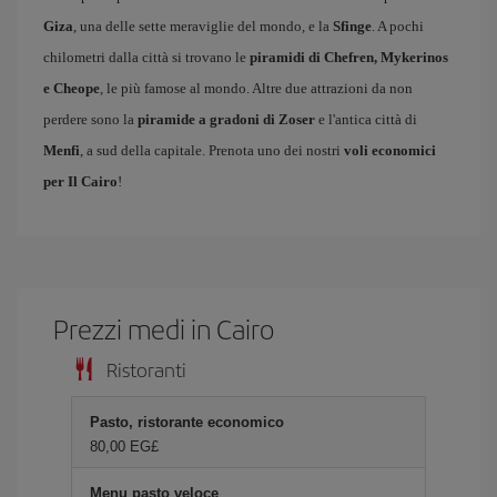
Giza
, una delle sette meraviglie del mondo, e la
Sfinge
. A pochi
chilometri dalla città si trovano le
piramidi di Chefren, Mykerinos
e Cheope
, le più famose al mondo. Altre due attrazioni da non
perdere sono la
piramide a gradoni di Zoser
e l'antica città di
Menfi
, a sud della capitale. Prenota uno dei nostri
voli economici
per Il Cairo
!
Prezzi medi in Cairo
Ristoranti
Pasto, ristorante economico
80,00 EG£
Menu pasto veloce