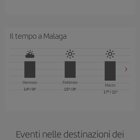
Il tempo a Malaga
Gennaio
Febbraio
Marzo
14º
/
9º
15º
/
9º
17º
/
11º
Eventi nelle destinazioni dei