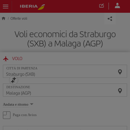
Skip to main content
Offerte voli
Voli economici da Straburgo
(SXB) a Malaga (AGP)
VOLO
CITTÀ DI PARTENZA
DESTINAZIONE
Seleziona
Andata e ritorno
un'opzione
Paga con Avios