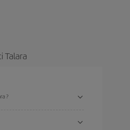
i Talara
ra ?
ssibilità rispetto alle date e agli orari di andata e
rare: troverai sicuramente il volo più economico.