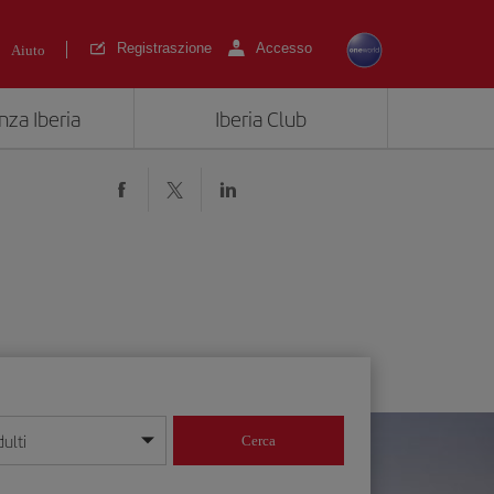
Registraszione
Accesso
Aiuto
nza Iberia
Iberia Club
ulti
Cerca
 giorno/mese/anno