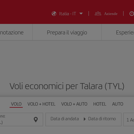
Italia - IT
Aziende
enotazione
Prepara il viaggio
Esperie
Voli economici per Talara (TYL)
VOLO
VOLO + HOTEL
VOLO + AUTO
HOTEL
AUTO
ONE
Data di andata
Data di ritorno
1
Ad
Inserisci la data nel formato giorno/mese/anno
Inserisci la data nel formato