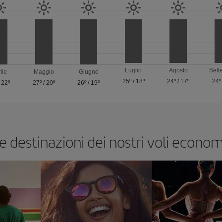
Luglio
Agosto
Sett
ile
Maggio
Giugno
25º
/
18º
24º
/
17º
24º
/
22º
27º
/
20º
26º
/
19º
e destinazioni dei nostri voli econom