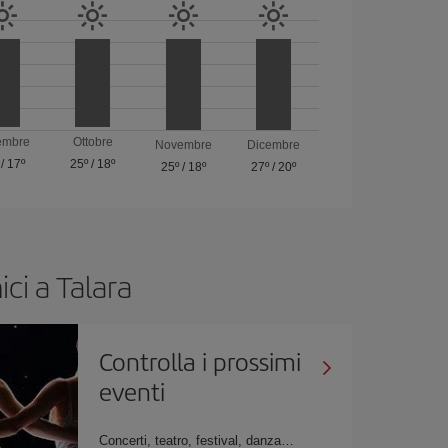
embre
Ottobre
Novembre
Dicembre
/
17º
25º
/
18º
25º
/
18º
27º
/
20º
ici a Talara
Controlla i prossimi
eventi
Concerti, teatro, festival, danza…