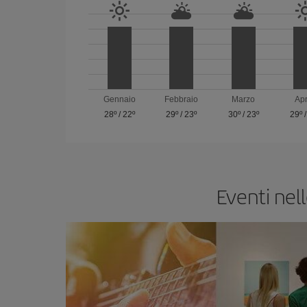
Gennaio
Febbraio
Marzo
Apr
28º
/
22º
29º
/
23º
30º
/
23º
29º
Eventi nell