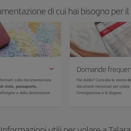
umentazione di cui hai bisogno per il 
Domande frequen
 informarti sulla documentazione
Hai dubbi? Consulta le nostre
d
di visto, passaporto,
documenti necessari per volare c
l'origine e della destinazione
l'immigrazione e le dogane.
Informazioni utili per volare a Talara