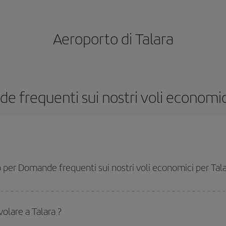
Aeroporto di Talara
 frequenti sui nostri voli economic
per Domande frequenti sui nostri voli economici per Tala
lo più economico se eviti l'alta stagione, acquisti in anticipo e hai una certa fle
 specifica per il tuo viaggio, dai un'occhiata alle nostre offerte e lasciati ispi
volare a Talara ?