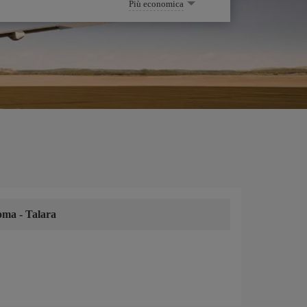
Più economica
oma
-
Talara