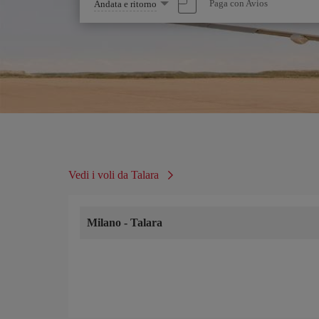
Seleziona
Paga con Avios
Andata e ritorno
un'opzione
Vedi i voli da Talara
Milano
-
Talara