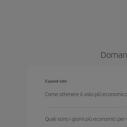
Domande
Espandi tutto
Come ottenere il volo più economico 
Puoi risparmiare sul biglietto aereo e ottenere il vo
ritorno. Inoltre, se non hai deciso una destinazione
Quali sono i giorni più economici per 