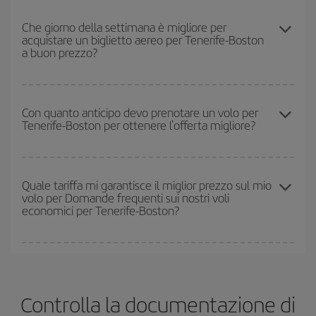
Puoi usufruire di voli più economici viaggiando
fuori stagione
.
andata che ritorno, per aiutarti a trovare l'offerta migliore. Inoltre,
Anche se dipende dalla destinazione, generalmente Natale,
Che giorno della settimana è migliore per
cerca tra le diverse opzioni di volo che ti offriamo ogni giorno:
acquistare un biglietto aereo per Tenerife-Boston
Pasqua e i periodi delle vacanze scolastiche sono alta stagione.
alcuni
orari
potrebbero farti risparmiare ancora di più sul prezzo
a buon prezzo?
Inoltre, soprattutto se stai pensando a una scappata di un fine
del biglietto.
settimana,
quanto prima
acquisti il volo, tanto più è probabile che
i prezzi siano convenienti.
Puoi trovare voli economici in qualsiasi giorno della settimana. I
segreti per trovare i prezzi migliori sono
giocare d'anticipo ed
Con quanto anticipo devo prenotare un volo per
Tenerife-Boston per ottenere l'offerta migliore?
essere flessibili.
Normalmente
quanto prima
prenoti i tuoi
biglietti aerei, tanto più saranno convenienti. Inoltre, se cerchi i
voli con una certa flessibilità di date e orari di viaggio, potrai
Quanto prima prenoti
i tuoi voli, tanto più convenienti saranno i
scegliere il prezzo più conveniente.
prezzi che potrai trovare. I prezzi dipendono dal numero di posti
Quale tariffa mi garantisce il miglior prezzo sul mio
volo per Domande frequenti sui nostri voli
rimasti sul volo e dal fatto che le tariffe più economiche
economici per Tenerife-Boston?
(Economy) siano disponibili o si vadano esaurendo. Pertanto,
acquistare in anticipo è
fondamentale
per ottenere
voli
economici
.
In Iberia abbiamo diverse tariffe per garantirti il miglior prezzo in
base alle tue esigenze di viaggio. La tariffa base ti assicura il volo
più economico.
Controlla la documentazione di