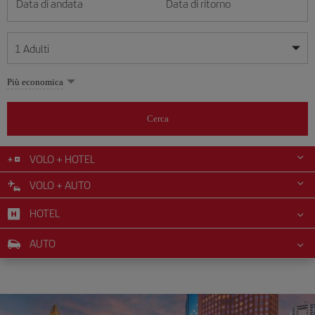
Data di andata
Data di ritorno
1
Adulti
Le mie date sono flessibili
Le mie date sono flessibili
Più economica
1
+
Adulti
agosto
agosto
2026
2026
Più di 11 anni
Cerca
Lunes
Lunes
Martes
Martes
Miércoles
Miércoles
Jueves
Jueves
Viernes
Viernes
Sábado
Sábado
Domingo
Domingo
Lu
Lu
Ma
Ma
Me
Me
Gi
Gi
Ve
Ve
Sa
Sa
Do
Do
0
+
Bambini
Da 2 a 11 anni
VOLO + HOTEL
1
1
2
2
3
3
4
4
5
5
6
6
7
7
8
8
9
9
VOLO + AUTO
0
+
Neonato
10
10
11
11
12
12
13
13
14
14
15
15
16
16
Meno di 2 anni
HOTEL
17
17
18
18
19
19
20
20
21
21
22
22
23
23
24
24
25
25
26
26
27
27
28
28
29
29
30
30
AUTO
31
31