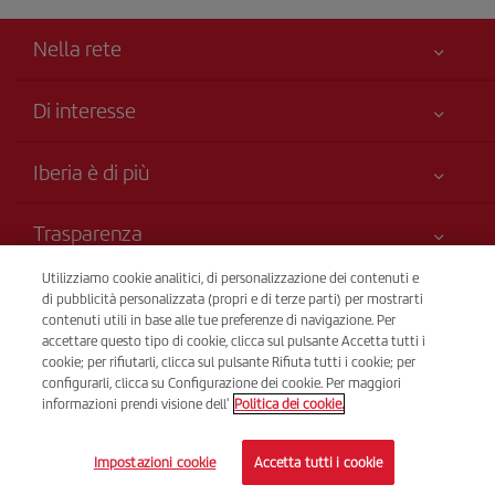
Nella rete
Di interesse
Miglior Prezzo Garantito
Iberia è di più
La Sua sicurezza è una priorità
Novità e notizie
Accessibilità
Trasparenza
Gruppo Iberia
Impegno di servizio
Informazioni legali
Utilizziamo cookie analitici, di personalizzazione dei contenuti e
Azionisti e investitori
Mappa della web
Vendita telefonica
di pubblicità personalizzata (propri e di terze parti) per mostrarti
Condizioni di trasporto
+39 0 2 304 62 355
Le nostre alleanze
contenuti utili in base alle tue preferenze di navigazione. Per
Sostenibilità
accettare questo tipo di cookie, clicca sul pulsante Accetta tutti i
Diritti del passeggero
British Airways
Dal lunedì alla domenica dalle 09:00 alle 20:00 (italiano). Dal
cookie; per rifiutarli, clicca sul pulsante Rifiuta tutti i cookie; per
Condizioni del Programma Iberia Club
lunedì alla domenica dalle ore 00:00 alle 24:00 (inglese e
configurarli, clicca su Configurazione dei cookie. Per maggiori
informazioni prendi visione dell'
Politica dei cookie.
spagnolo).
Condizioni di registrazione su iberia.com
Informativa sulla protezione dei dati personali
© Iberia 2026
Impostazioni cookie
Accetta tutti i cookie
Gestione e informativa sui cookie