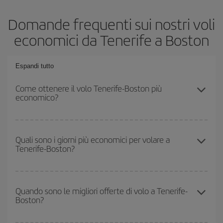
Domande frequenti sui nostri voli
economici da Tenerife a Boston
Espandi tutto
Come ottenere il volo Tenerife-Boston più
economico?
Puoi risparmiare sul biglietto aereo Tenerife-Boston-dest e ottenere
il volo più economico se eviti l'alta stagione, acquisti in anticipo e
Quali sono i giorni più economici per volare a
Tenerife-Boston?
hai una certa flessibilità rispetto alle date e agli orari di andata e
ritorno.
Per sapere in quali giorni i voli sono più convenienti, devi solo
consultare il nostro
motore di ricerca di voli economici
. Indica
Quando sono le migliori offerte di volo a Tenerife-
Boston?
da dove stai volando, dove vuoi andare e in quali date hai in
mente di viaggiare. Ti mostreremo i voli più economici, non solo
rispetto alla tua richiesta, ma anche nei giorni vicini
, sia